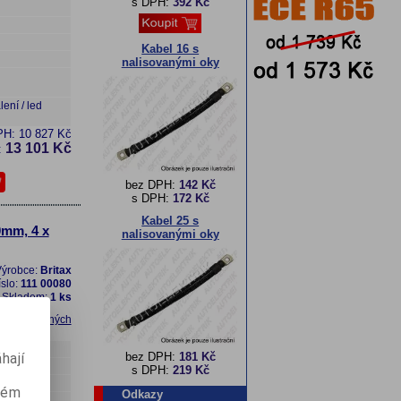
s DPH:
392 Kč
Kabel 16 s
nalisovanými oky
ení / led
PH:
10 827 Kč
13 101 Kč
:
bez DPH:
142 Kč
s DPH:
172 Kč
Kabel 25 s
0mm, 4 x
nalisovanými oky
ýrobce:
Britax
íslo:
111 00080
Skladem:
1 ks
t do oblíbených
hají
bez DPH:
181 Kč
s DPH:
219 Kč
aném
Odkazy