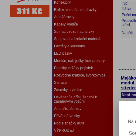
Konektory
Typ
Délka
Reflexní značení, odrazky
Počet m
Autožárovky
Prosvětl
Kabely, vodiče
střed
Spínací / rozpínací prvky
Napětí
Spojovací a izolační materiál
Fanfáry a klaksony
LED pásky
Měniče, nabíječky, kompresory
Pojistky, držáky pojistek
Rozvodné krabice, svorkovnice
Majáko
Stěrače
modul,
střede
Zásuvky a vidlice
Není na
Osvětlení a příslušenství k
zásahovým vozům
Autopříslušenství
Přívěsné vozíky
Na 
Podle značky auta
Paramet
VÝPRODEJ
Sou
Typ