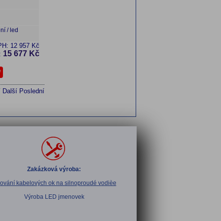
í / led
PH:
12 957 Kč
15 677 Kč
:
í
Další
Poslední
Zakázková výroba:
sování kabelových ok na silnoproudé vodièe
Výroba LED jmenovek