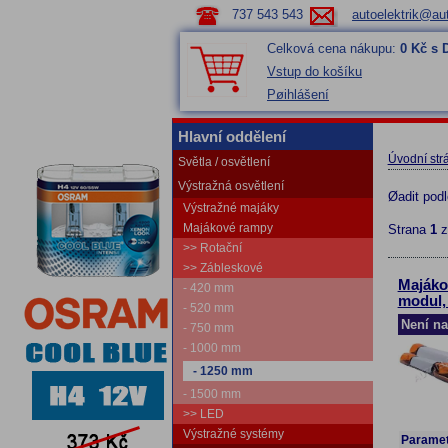
737 543 543
autoelektrik@aut
Celková cena nákupu:
0 Kč s
Vstup do košíku
Pøihlášení
Hlavní oddělení
Úvodní str
Světla / osvětlení
Výstražná osvětlení
Øadit pod
Výstražné majáky
Majákové rampy
Strana
1
>> Rotační
>> Zábleskové
Majáko
- 420 mm
modul,
- 520 mm
Není na
- 750 mm
- 1000 mm
- 1250 mm
- 1500 mm
>> LED
Výstražné systémy
Paramet