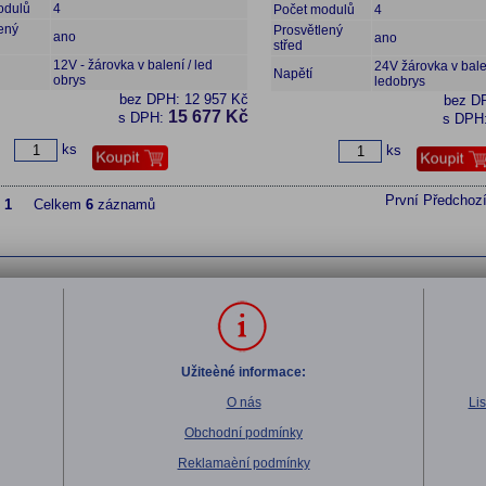
odulů
4
Počet modulů
4
ený
Prosvětlený
ano
ano
střed
12V - žárovka v balení / led
24V žárovka v balen
Napětí
obrys
ledobrys
bez DPH:
12 957 Kč
bez D
15 677 Kč
s DPH:
s DPH
ks
ks
První
Předchoz
z
1
Celkem
6
záznamů
Užiteèné informace:
O nás
Li
Obchodní podmínky
Reklamaèní podmínky