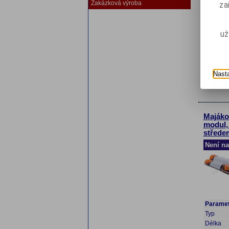
Zakázková výroba
za
Délka
Počet m
Prosvětl
už
střed
Napětí
Nast
Majáko
modul,
střede
Není na
Paramet
Typ
Délka