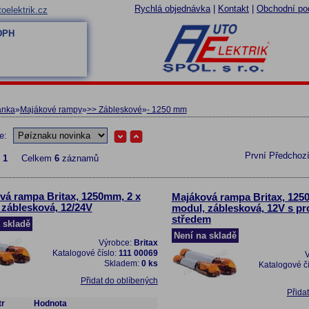
Rychlá objednávka
|
Kontakt
|
Obchodní po
oelektrik.cz
 DPH
ánka
»
Majákové rampy
»
>> Zábleskové
»
- 1250 mm
le:
První
Předchoz
z
1
Celkem
6
záznamů
vá rampa Britax, 1250mm, 2 x
Majáková rampa Britax, 125
 záblesková, 12/24V
modul, záblesková, 12V s p
středem
 skladě
Není na skladě
Výrobce:
Britax
Katalogové číslo:
111 00069
V
Skladem:
0 ks
Katalogové č
Přidat do oblíbených
Přida
r
Hodnota