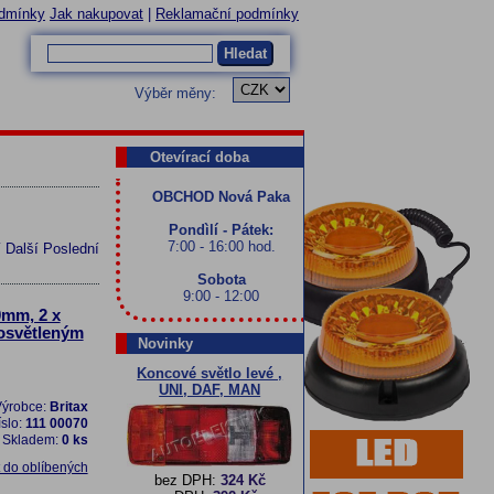
dmínky
Jak nakupovat
|
Reklamační podmínky
Hledat
Výběr měny:
Otevírací doba
OBCHOD Nová Paka
Pondìlí - Pátek:
7:00 - 16:00 hod.
í
Další
Poslední
Sobota
9:00 - 12:00
0mm, 2 x
rosvětleným
Novinky
Koncové světlo levé ,
UNI, DAF, MAN
ýrobce:
Britax
íslo:
111 00070
Skladem:
0 ks
t do oblíbených
bez DPH:
324 Kč