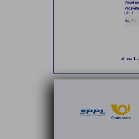
Počet m
Prosvětl
střed
Napětí
Strana
1