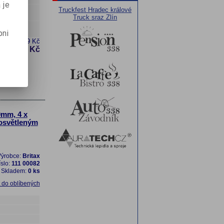
 je
Truckfest Hradec králové
Truck sraz Zlín
ení / led
pni
PH:
13 029 Kč
15 765 Kč
:
0mm, 4 x
rosvětleným
ýrobce:
Britax
íslo:
111 00082
Skladem:
0 ks
t do oblíbených