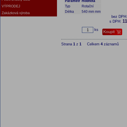
Parametr
Hodnota
VÝPRODEJ
Typ
Rotační
Délka
540 mm mm
Zakázková výroba
bez DPH
11
s DPH:
ks
Strana
1
z
1
Celkem
4
záznamů