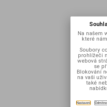
Souhla
Na našem w
které nám
Soubory co
prohlížeči 
webová strá
se p
Blokování n
na vaši uži
také ne
nabídk
Nastavení
Odmítno