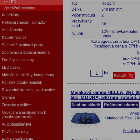
>> LED
Typ
Rotační
Výstražné systémy
Délka
540 mm mm
Konektory
Počet modulů
2
Prosvětlený
Reflexní značení, odrazky
ne
střed
Autožárovky
12V - žárovka v balení 
Napětí
obrys
Kabely, vodiče
Katalogová cena bez DPH
Spínací / rozpínací prvky
Katalogová cena s DPH:
S
Spojovací a izolační materiál
bez DPH
Fanfáry a klaksony
5
s DPH:
LED pásky
ks
Měniče, nabíječky, kompresory
Pojistky, držáky pojistek
Rozvodné krabice, svorkovnice
Majáková rampa HELLA, 2RL 00
561, MODRÁ, 540 mm, rotační, 
Stěrače
Není na skladě
Poštovné zdarma
Zásuvky a vidlice
Osvětlení a příslušenství k
Výrob
zásahovým vozům
Katalogové číslo:
2R
Autopříslušenství
Přidat do
Přívěsné vozíky
Podle značky auta