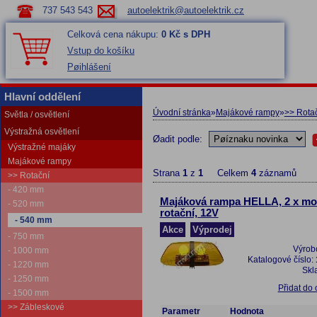
737 543 543
autoelektrik@autoelektrik.cz
Celková cena nákupu:
0 Kč s DPH
Vstup do košíku
Pøihlášení
Hlavní oddělení
Úvodní stránka
»
Majákové rampy
»
>> Rota
Světla / osvětlení
Výstražná osvětlení
Øadit podle:
Výstražné majáky
Majákové rampy
Strana
1
z
1
Celkem
4
záznamů
>> Rotační
- 420 mm
Majáková rampa HELLA, 2 x mo
- 520 mm
rotační, 12V
- 540 mm
Akce
Výprodej
- 750 mm
Výrob
- 1000 mm
Katalogové číslo:
- 1220 mm
Skl
- 1250 mm
Přidat do
- 1500 mm
>> Zábleskové
Parametr
Hodnota