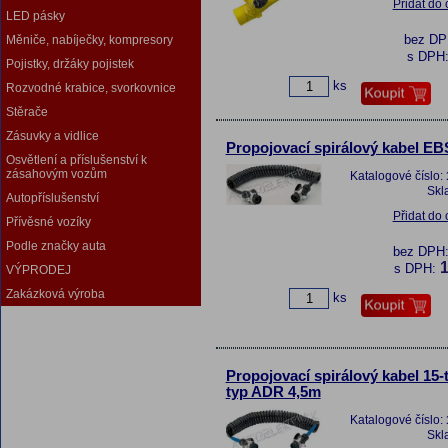
Přidat do
LED pásky
bez D
Měniče, nabíječky, kompresory
s DPH
Pojistky, držáky pojistek
ks
Rozvodné krabice, svorkovnice
Stěrače
Zásuvky a vidlice
Propojovací spirálový kabel EB
Osvětlení a příslušenství k
zásahovým vozům
Katalogové číslo:
Skl
Autopříslušenství
Přidat do
Přívěsné vozíky
Podle značky auta
bez DPH
1
s DPH:
VÝPRODEJ
Zakázková výroba
ks
Propojovací spirálový kabel 15-t
typ ADR 4,5m
Katalogové číslo:
Skl