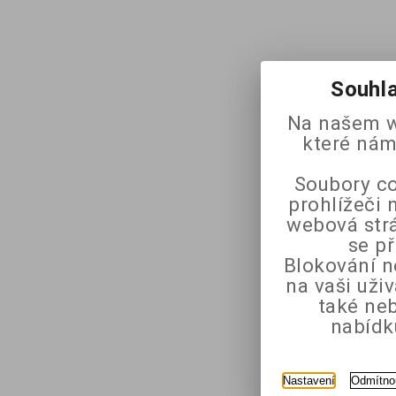
Souhla
Na našem w
které nám
Soubory co
prohlížeči 
webová strá
se p
Blokování n
na vaši uži
také ne
nabídk
Nastavení
Odmítno