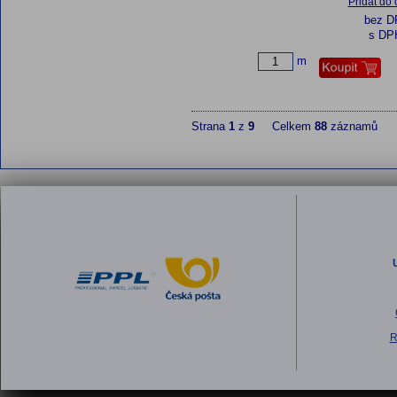
Přidat do
bez 
s DP
m
Strana
1
z
9
Celkem
88
záznamů
R