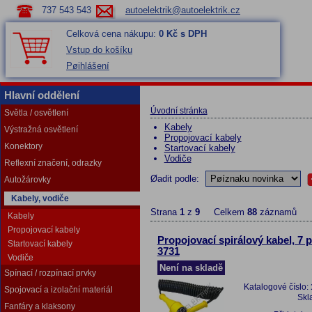
737 543 543
autoelektrik@autoelektrik.cz
Celková cena nákupu:
0 Kč s DPH
Vstup do košíku
Pøihlášení
Hlavní oddělení
Úvodní stránka
Světla / osvětlení
Kabely
Výstražná osvětlení
Propojovací kabely
Konektory
Startovací kabely
Vodiče
Reflexní značení, odrazky
Øadit podle:
Autožárovky
Kabely, vodiče
Strana
1
z
9
Celkem
88
záznamů
Kabely
Propojovací kabely
Propojovací spirálový kabel, 7 p
Startovací kabely
3731
Vodiče
Není na skladě
Spínací / rozpínací prvky
Katalogové číslo:
Spojovací a izolační materiál
Skl
Fanfáry a klaksony