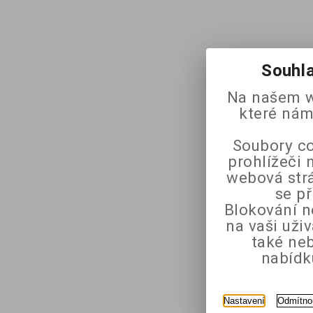
Souhla
Na našem w
které nám
Soubory co
prohlížeči 
webová strá
se p
Blokování n
na vaši uži
také ne
nabídk
Nastavení
Odmítno