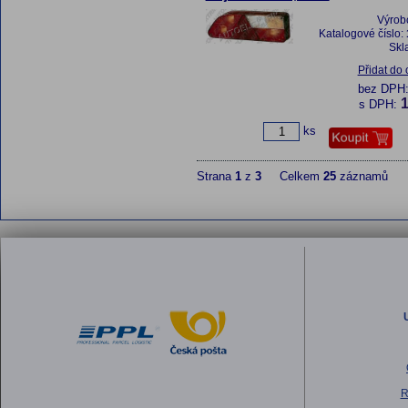
Výrob
Katalogové číslo:
Skl
Přidat do
bez DPH
1
s DPH:
ks
Strana
1
z
3
Celkem
25
záznamů
R