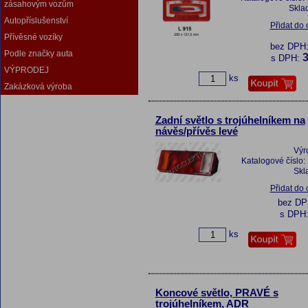
zásahovým vozům
Skla
Autopříslušenství
Přidat do
Přívěsné vozíky
bez DPH
Podle značky auta
3
s DPH:
VÝPRODEJ
ks
Zakázková výroba
Zadní světlo s trojúhelníkem na
návěs/přívěs levé
Výr
Katalogové číslo:
Skl
Přidat do
bez D
s DPH
ks
Koncové světlo, PRAVÉ s
trojúhelníkem, ADR