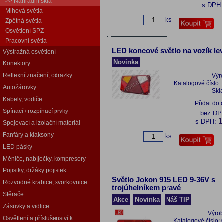
>> Náhradní skla
s DPH
Mlhová světla
ks
Zpětná světla
Osvětlení SPZ
Pracovní světla
LED koncové světlo na vozík le
Výstražná osvětlení
Novinka
Konektory
Reflexní značení, odrazky
Výr
Katalogové číslo:
Autožárovky
Skl
Kabely, vodiče
Přidat do
Spínací / rozpínací prvky
bez D
1
s DPH:
Spojovací a izolační materiál
Fanfáry a klaksony
ks
LED pásky
Měniče, nabíječky, kompresory
Pojistky, držáky pojistek
Světlo Jokon 915 LED 9-36V s
Rozvodné krabice, svorkovnice
trojúhelníkem pravé
Stěrače
Akce
Novinka
Náš TIP
Zásuvky a vidlice
Výro
Osvětlení a příslušenství k
Katalogové číslo: