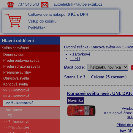
737 543 543
autoelektrik@autoelektrik.cz
Celková cena nákupu:
0 Kč s DPH
Vstup do košíku
Pøihlášení
Hlavní oddělení
Úvodní stránka
»
Koncová světla
»
>> 5 - ko
Světla / osvětlení
- žárovkové
Denní svícení
- LED
Přední přídavná světla
Přední sdružená světla
Øadit podle:
Přenosné svítilny
Strana
1
z
3
Celkem
25
záznamů
Obrysová světla
Koncová světla
>> 3 - komorové
Koncové světlo levé , UNI, DAF
>> 4 - komorové
Novinka
>> 5 - komorové
Výrobc
- žárovkové
Katalogové číslo:
- LED
Skl
>> 7 - komorové
Přidat do
>> Příslušenství
bez D