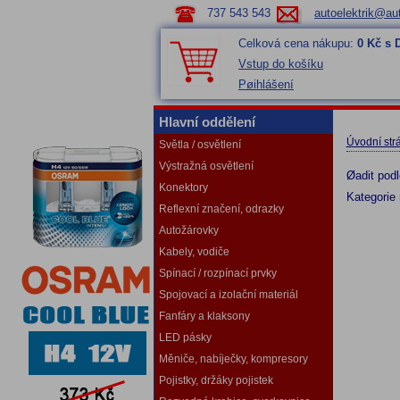
737 543 543
autoelektrik@aut
Celková cena nákupu:
0 Kč s
Vstup do košíku
Pøihlášení
Hlavní oddělení
Úvodní str
Světla / osvětlení
Výstražná osvětlení
Øadit pod
Konektory
Kategorie
Reflexní značení, odrazky
Autožárovky
Kabely, vodiče
Spínací / rozpínací prvky
Spojovací a izolační materiál
Fanfáry a klaksony
LED pásky
Měniče, nabíječky, kompresory
Pojistky, držáky pojistek