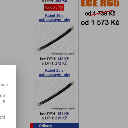
s DPH:
392 Kč
Kabel 16 s
nalisovanými oky
bez DPH:
142 Kč
s DPH:
172 Kč
Kabel 25 s
nalisovanými oky
hají
aném
 je
bez DPH:
181 Kč
pni
s DPH:
219 Kč
Odkazy