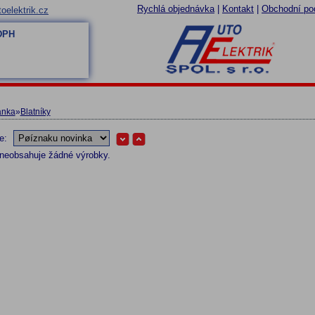
Rychlá objednávka
|
Kontakt
|
Obchodní po
oelektrik.cz
 DPH
ánka
»
Blatníky
le:
 neobsahuje žádné výrobky.