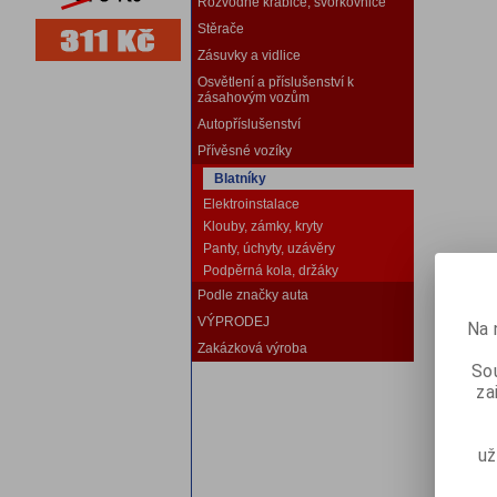
Rozvodné krabice, svorkovnice
Stěrače
Zásuvky a vidlice
Osvětlení a příslušenství k
zásahovým vozům
Autopříslušenství
Přívěsné vozíky
Blatníky
Elektroinstalace
Klouby, zámky, kryty
Panty, úchyty, uzávěry
Podpěrná kola, držáky
Podle značky auta
VÝPRODEJ
Na 
Zakázková výroba
Sou
za
už