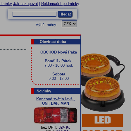
dmínky
Jak nakupovat
|
Reklamační podmínky
Hledat
Výběr měny:
Otevírací doba
OBCHOD Nová Paka
Pondìlí - Pátek:
7:00 - 16:00 hod.
Sobota
9:00 - 12:00
Novinky
Koncové světlo levé ,
UNI, DAF, MAN
bez DPH:
324 Kč