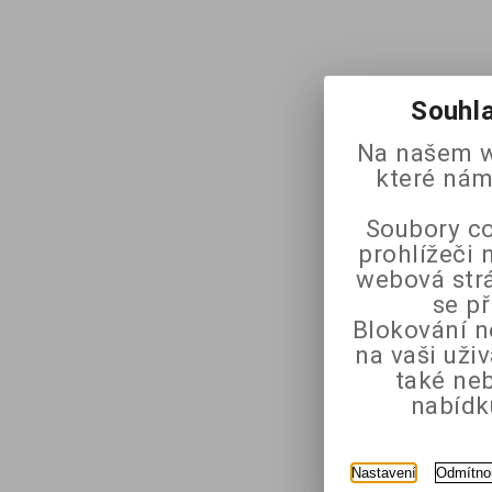
Souhla
Na našem w
které nám
Soubory co
prohlížeči 
webová strá
se p
Blokování n
na vaši uži
také ne
nabídk
Nastavení
Odmítno