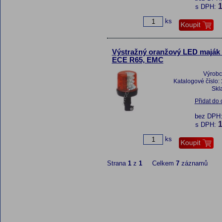
1
s DPH:
ks
Výstražný oranžový LED maják 
ECE R65, EMC
Výrobc
Katalogové číslo:
Skl
Přidat do
bez DPH
1
s DPH:
ks
Strana
1
z
1
Celkem
7
záznamů