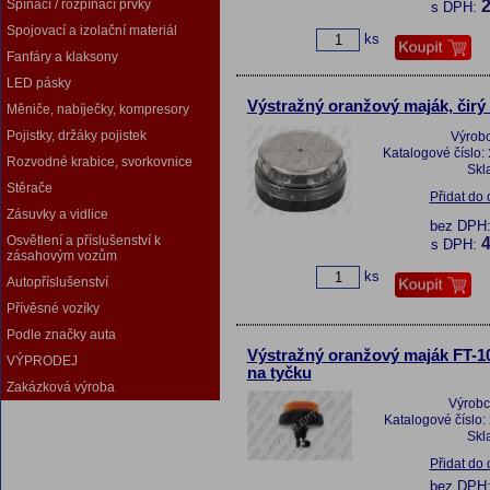
Spínací / rozpínací prvky
2
s DPH:
Spojovací a izolační materiál
ks
Fanfáry a klaksony
LED pásky
Výstražný oranžový maják, čirý
Měniče, nabíječky, kompresory
Pojistky, držáky pojistek
Výrob
Katalogové číslo:
Rozvodné krabice, svorkovnice
Skl
Stěrače
Přidat do
Zásuvky a vidlice
bez DPH
Osvětlení a příslušenství k
4
s DPH:
zásahovým vozům
ks
Autopříslušenství
Přívěsné vozíky
Podle značky auta
Výstražný oranžový maják FT-1
VÝPRODEJ
na tyčku
Zakázková výroba
Výrobc
Katalogové číslo:
Skl
Přidat do
bez DPH