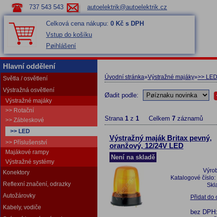
737 543 543
autoelektrik@autoelektrik.cz
Celková cena nákupu:
0 Kč s DPH
Vstup do košíku
Pøihlášení
Hlavní oddělení
Úvodní stránka
»
Výstražné majáky
»
>> LE
Světla / osvětlení
Výstražná osvětlení
Øadit podle:
Výstražné majáky
>> Rotační
Strana
1
z
1
Celkem
7
záznamů
>> Zábleskové
>> LED
Výstražný maják Britax pevný,
>> Příslušenství
oranžový, 12/24V LED
Majákové rampy
Není na skladě
Výstražné systémy
Výro
Konektory
Katalogové číslo:
Reflexní značení, odrazky
Skl
Autožárovky
Přidat do
Kabely, vodiče
bez DPH