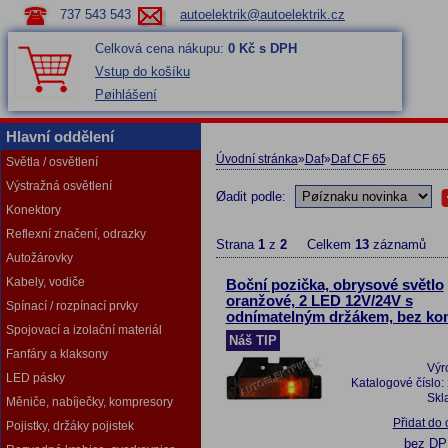
737 543 543
autoelektrik@autoelektrik.cz
Celková cena nákupu:
0 Kč s DPH
Vstup do košíku
Pøihlášení
Hlavní oddělení
Úvodní stránka
»
Daf
»
Daf CF 65
Světla / osvětlení
Výstražná osvětlení
Øadit podle:
Konektory
Reflexní značení, odrazky
Strana
1
z
2
Celkem
13
záznamů
Autožárovky
Kabely, vodiče
Boční pozička, obrysové světlo
oranžové, 2 LED 12V/24V s
Spínací / rozpínací prvky
odnímatelným držákem, bez ko
Spojovací a izolační materiál
Náš TIP
Fanfáry a klaksony
Výr
LED pásky
Katalogové číslo:
Skl
Měniče, nabíječky, kompresory
Přidat do
Pojistky, držáky pojistek
bez D