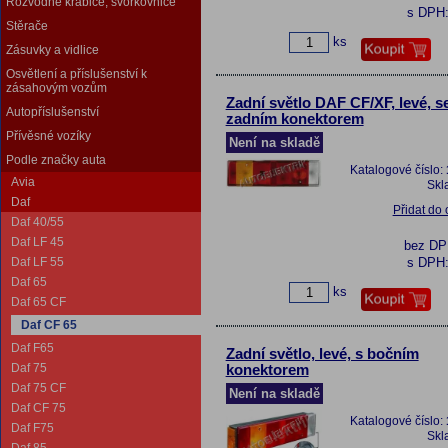
Rozvodné krabice, svorkovnice
s DPH
Stěrače
ks
Zásuvky a vidlice
Osvětlení a příslušenství k
zásahovým vozům
Zadní světlo DAF CF/XF, levé, s
Autopříslušenství
zadním konektorem
Přívěsné vozíky
Není na skladě
Podle značky auta
Katalogové číslo:
Avia
Skl
Daf
Přidat do
Daf 40/55
Daf LF 45
bez D
Daf LF 55
s DPH
Daf 65
ks
Daf 65 CF
Daf CF 65
Daf F65
Zadní světlo, levé, s bočním
Daf 75
konektorem
Daf 75 CF
Není na skladě
Daf CF 75
Katalogové číslo:
Daf F75
Skl