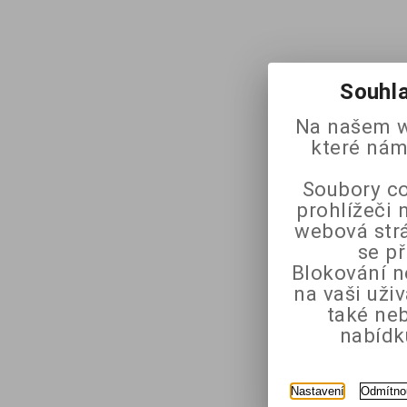
Souhla
Na našem w
které nám
Soubory co
prohlížeči 
webová strá
se p
Blokování n
na vaši uži
také ne
nabídk
Nastavení
Odmítno