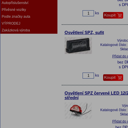
Autopříslušenství
s DP
Přívěsné vozíky
ks
Podle značky auta
VÝPRODEJ
Zakázková výroba
Osvětlení SPZ, sufit
Výrobc
Katalogové číslo:
Skla
Přidat do
bez 
s DP
ks
Osvětlení SPZ červené LED 12/
střední
Výr
Katalogové číslo:
Skla
Přidat do
bez D