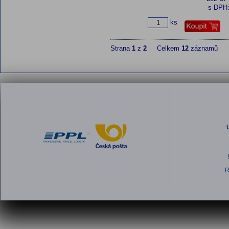
s DPH
ks
Strana
1
z
2
Celkem
12
záznamů
R