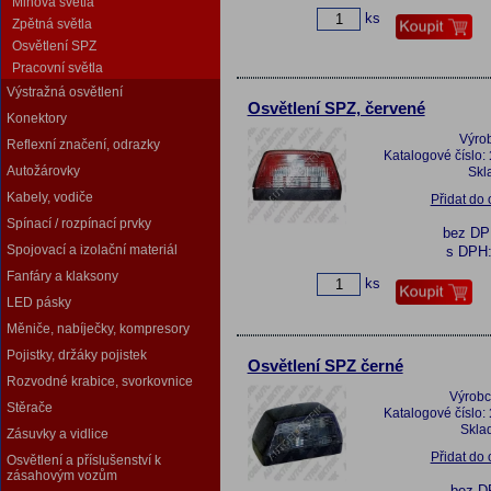
Mlhová světla
ks
Zpětná světla
Osvětlení SPZ
Pracovní světla
Výstražná osvětlení
Osvětlení SPZ, červené
Konektory
Výro
Reflexní značení, odrazky
Katalogové číslo:
Autožárovky
Skl
Kabely, vodiče
Přidat do
Spínací / rozpínací prvky
bez D
Spojovací a izolační materiál
s DPH
Fanfáry a klaksony
ks
LED pásky
Měniče, nabíječky, kompresory
Pojistky, držáky pojistek
Osvětlení SPZ černé
Rozvodné krabice, svorkovnice
Výrobc
Stěrače
Katalogové číslo:
Skla
Zásuvky a vidlice
Přidat do
Osvětlení a příslušenství k
zásahovým vozům
bez 