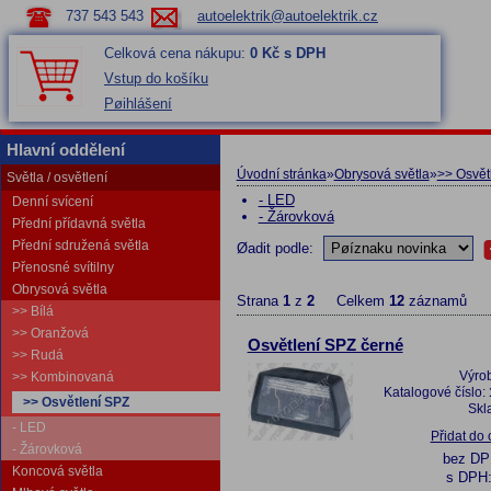
737 543 543
autoelektrik@autoelektrik.cz
Celková cena nákupu:
0 Kč s DPH
Vstup do košíku
Pøihlášení
Hlavní oddělení
Úvodní stránka
»
Obrysová světla
»
>> Osvět
Světla / osvětlení
- LED
Denní svícení
- Žárovková
Přední přídavná světla
Přední sdružená světla
Øadit podle:
Přenosné svítilny
Obrysová světla
Strana
1
z
2
Celkem
12
záznamů
>> Bílá
>> Oranžová
Osvětlení SPZ černé
>> Rudá
Výro
>> Kombinovaná
Katalogové číslo:
>> Osvětlení SPZ
Skl
- LED
Přidat do
- Žárovková
bez D
Koncová světla
s DPH