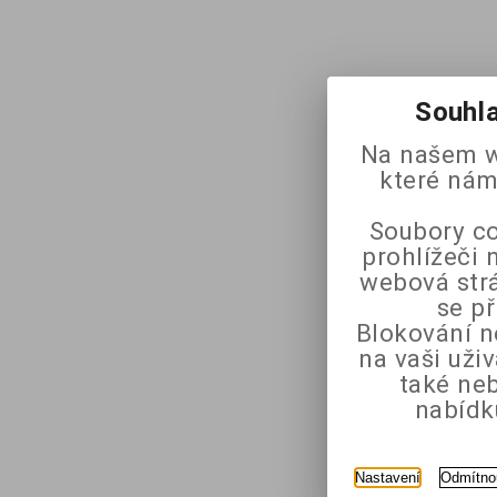
Souhla
Na našem w
které nám
Soubory co
prohlížeči 
webová strá
se p
Blokování n
na vaši uži
také ne
nabídk
Nastavení
Odmítno