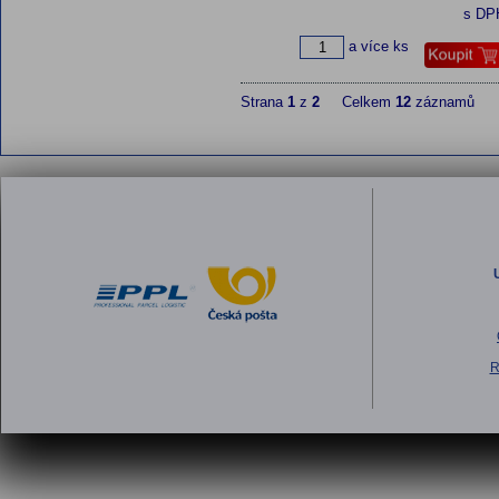
s DP
a více ks
Strana
1
z
2
Celkem
12
záznamů
R