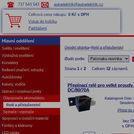
737 543 543
autoelektrik@autoelektrik.cz
Celková cena nákupu:
0 Kč s DPH
Vstup do košíku
Pøihlášení
Hlavní oddělení
Úvodní stránka
»
Relé a příslušenství
Světla / osvětlení
Výstražná osvětlení
Øadit podle:
Konektory
Strana
1
z
2
Celkem
12
záznamů
Reflexní značení, odrazky
Autožárovky
Kabely, vodiče
Přepínací relé pro velké proudy
DC/80/70A
Spínací / rozpínací prvky
Odpojovače akumulátoru
Katalogové číslo:
Skladem
Relé a příslušenství
Přidat do
Spínače / vypínače
Spojovací a izolační materiál
bez 
Fanfáry a klaksony
s DPH
LED pásky