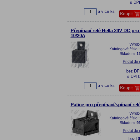
s DP
a více ks
Přepínací relé Hella 24V DC pr
10/20A
Výrob
Katalogové číslo:
Skladem:
13
Přidat do
bez D
s DPH
a více ks
Patice pro přepínací/spínací relé
Výrob
Katalogové číslo:
Skladem:
99
Přidat do
bez 