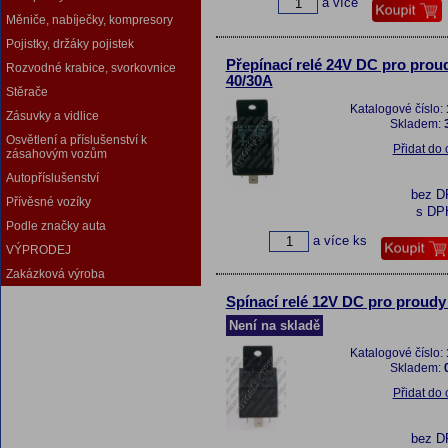
a více
Měniče, nabíječky, kompresory
Pojistky, držáky pojistek
Přepínací relé 24V DC pro prou
Rozvodné krabice, svorkovnice
40/30A
Stěrače
Katalogové číslo:
Zásuvky a vidlice
Skladem:
Osvětlení a příslušenství k
Přidat do
zásahovým vozům
Autopříslušenství
bez 
Přívěsné vozíky
s DP
Podle značky auta
a více ks
VÝPRODEJ
Zakázková výroba
Spínací relé 12V DC pro proudy
Není na skladě
Katalogové číslo:
Skladem:
Přidat do
bez 