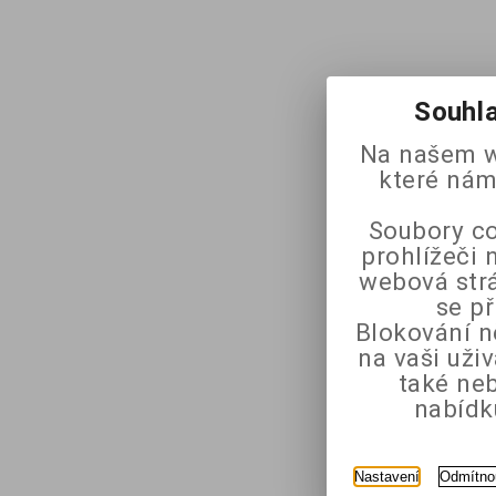
Souhla
Na našem w
které nám
Soubory co
prohlížeči 
webová strá
se p
Blokování n
na vaši uži
také ne
nabídk
Nastavení
Odmítno