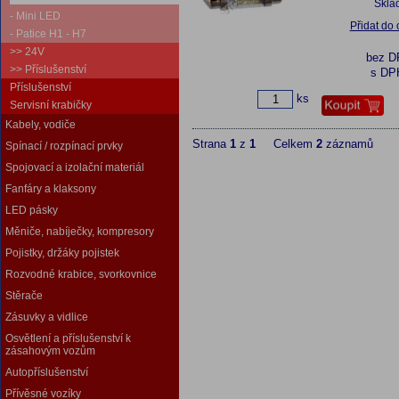
Skla
- Mini LED
Přidat do
- Patice H1 - H7
>> 24V
bez 
>> Příslušenství
s DP
Příslušenství
ks
Servisní krabičky
Kabely, vodiče
Strana
1
z
1
Celkem
2
záznamů
Spínací / rozpínací prvky
Spojovací a izolační materiál
Fanfáry a klaksony
LED pásky
Měniče, nabíječky, kompresory
Pojistky, držáky pojistek
Rozvodné krabice, svorkovnice
Stěrače
Zásuvky a vidlice
Osvětlení a příslušenství k
zásahovým vozům
Autopříslušenství
Přívěsné vozíky