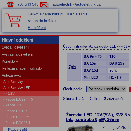
737 543 543
autoelektrik@autoelektrik.cz
Celková cena nákupu:
0 Kč s DPH
Vstup do košíku
Pøihlášení
Hlavní oddělení
Úvodní stránka
»
Autožárovky LED
»
>> 12V
Světla / osvětlení
Výstražná osvětlení
BA 9s + T5
T10
Konektory
BA 15s
BAU 15s
Zpět
Reflexní značení, odrazky
BAY 15d
sufit
Autožárovky
Mini LED
H1 - H7
Autožárovky
Autožárovky LED
Øadit podle:
>> 12V
Strana
1
z
1
Celkem
2
záznamů
- Patice BA 9s + T5
- Patice T10
- Patice BA 15s
Žárovka LED, 12V/(5W), SV8,5 su
- Patice BAU 15s
bílá, spotřeba 0,5W, 36mm
- Patice BAY 15d
Katalogové číslo:
- Patice sufit