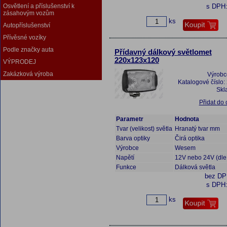
Osvětlení a příslušenství k
s DPH
zásahovým vozům
ks
Autopříslušenství
Přívěsné vozíky
Podle značky auta
Přídavný dálkový světlomet
220x123x120
VÝPRODEJ
Zakázková výroba
Výrobc
Katalogové číslo:
Skl
Přidat do
Parametr
Hodnota
Tvar (velikost) světla
Hranatý tvar mm
Barva optiky
Čirá optika
Výrobce
Wesem
Napětí
12V nebo 24V (dle
Funkce
Dálková světla
bez D
s DPH
ks