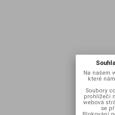
Souhla
Na našem w
které nám
Soubory co
prohlížeči 
webová strá
se p
Blokování n