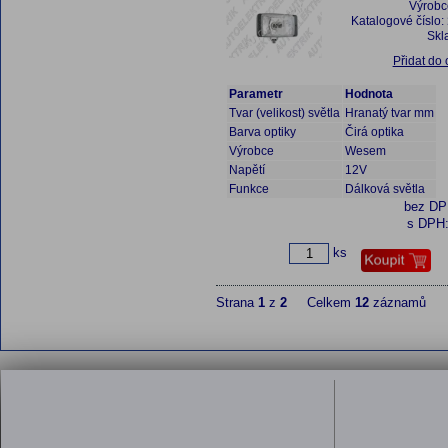
Výrobc
Katalogové číslo:
Skl
Přidat do
Parametr
Hodnota
Tvar (velikost) světla
Hranatý tvar mm
Barva optiky
Čirá optika
Výrobce
Wesem
Napětí
12V
Funkce
Dálková světla
bez D
s DPH
ks
Strana
1
z
2
Celkem
12
záznamů