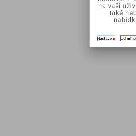
na vaši uži
také ne
nabídk
Nastavení
Odmítno