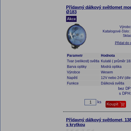
Přídavný dálkový světlomet mo
Ø183
Akce
Výrobc
Katalogové číslo:
Skla
Přidat do
Parametr
Hodnota
Tvar (velikost) světla
Kulaté ( průměr 
Barva optiky
Modrá optika
Výrobce
Wesem
Napětí
12V nebo 24V (dle
Funkce
Dálková světla
bez D
s DPH
ks
Přídavný dálkový světlomet, 13
s krytkou