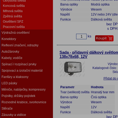
Obrysová světla
Barva optiky
Modrá optika
Koncová světla
Výrobce
Wesem
Mlhová světla
Napětí
12V nebo 24V (dle
Zpětná světla
Funkce
Dálková světla
Osvětlení SPZ
bez D
Pracovní světla
s DPH
Výstražná osvětlení
ks
Konektory
Reflexní značení, odrazky
Autožárovky
Sada - přídavný dálkový světlom
138x78x68, 12V
Kabely, vodiče
Výrobc
Spínací / rozpínací prvky
Katalogové číslo:
Spojovací a izolační materiál
Skl
Fanfáry a klaksony
Přidat do
LED pásky
Parametr
Hodnota
Měniče, nabíječky, kompresory
Tvar (velikost) světla
Hranatý tvar mm
Pojistky, držáky pojistek
Barva optiky
Čirá optika
Rozvodné krabice, svorkovnice
Výrobce
Wesem
Napětí
12V
Stěrače
Funkce
Dálková světla
Zásuvky a vidlice
bez D