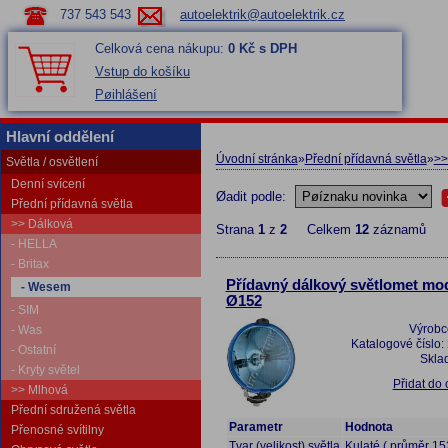
737 543 543
autoelektrik@autoelektrik.cz
Celková cena nákupu:
0 Kč s DPH
Vstup do košíku
Pøihlášení
Hlavní oddělení
Úvodní stránka
»
Přední přídavná světla
»
>>
Světla / osvětlení
Denní svícení
Øadit podle:
Přední přídavná světla
>> Dálková
Strana
1
z
2
Celkem
12
záznamů
- HELLA
- Britax
Přídavný dálkový světlomet mo
- Wesem
Ø152
- SIM
Výrobc
- Was
Katalogové číslo:
- Ostatní
Skla
- Kryty světel
Přidat do
>> Mlhová
Přední sdružená světla
Parametr
Hodnota
Přenosné svítilny
Tvar (velikost) světla
Kulaté ( průměr 