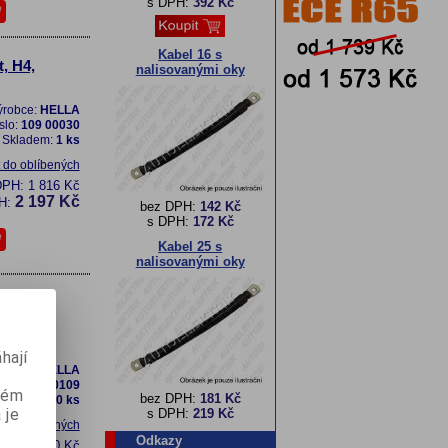
s DPH:
392 Kč
Kabel 16 s
, H4,
nalisovanými oky
ýrobce:
HELLA
slo:
109 00030
Skladem:
1 ks
t do oblíbených
DPH:
1 816 Kč
2 197 Kč
H:
bez DPH:
142 Kč
s DPH:
172 Kč
Kabel 25 s
nalisovanými oky
, H4,
anatý
hají
ýrobce:
HELLA
slo:
100 00109
aném
bez DPH:
181 Kč
Skladem:
0 ks
 je
s DPH:
219 Kč
t do oblíbených
Odkazy
DPH:
1 400 Kč