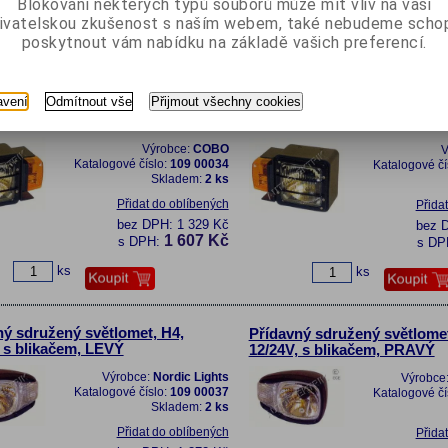
Blokování některých typů souborů může mít vliv na vaši
1 694 Kč
s DPH:
s DP
ivatelskou zkušenost s naším webem, také nebudeme scho
poskytnout vám nabídku na základě vašich preferencí.
ks
ks
avení
Odmítnout vše
Přijmout všechny cookies
ný sdružený světlomet, H4,
Přídavný sdružený světlomet
, LEVÝ
12/24V, PRAVÝ
Výrobce:
COBO
V
Katalogové číslo:
109 00034
Katalogové čí
Skladem:
2 ks
Přidat do oblíbených
Přida
bez DPH:
1 329 Kč
bez 
1 607 Kč
s DPH:
s DP
ks
ks
ný sdružený světlomet, H4,
Přídavný sdružený světlomet
, s blikačem, LEVÝ
12/24V, s blikačem, PRAVÝ
Výrobce:
Nordic Lights
Výrobce
Katalogové číslo:
109 00037
Katalogové čí
Skladem:
2 ks
Přidat do oblíbených
Přida