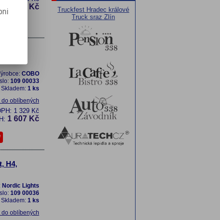
1 694 Kč
H:
Truckfest Hradec králové
pni
Truck sraz Zlín
, H4,
ýrobce:
COBO
slo:
109 00033
Skladem:
1 ks
t do oblíbených
DPH:
1 329 Kč
1 607 Kč
H:
, H4,
:
Nordic Lights
slo:
109 00036
Skladem:
1 ks
t do oblíbených