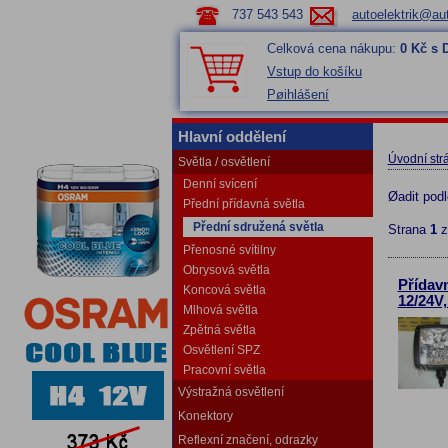
737 543 543
autoelektrik@aut
Celková cena nákupu:
0 Kč s
Vstup do košíku
Pøihlášení
Hlavní oddělení
Úvodní str
Světla / osvětlení
Denní svícení
Øadit pod
Přední přídavná světla
Přední sdružená světla
Strana
1
Přenosné svítilny
Obrysová světla
Přídav
Koncová světla
12/24V
Mlhová světla
Zpětná světla
Osvětlení SPZ
Pracovní světla
Výstražná osvětlení
Konektory
Reflexní značení, odrazky