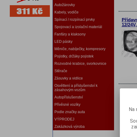
Autožárovky
Kabely, vodiče
Spínací / rozpínací prvky
Přídav
12/24V
Spojovací a izolační materiál
Fanfáry a klaksony
LED pásky
Měniče, nabíječky, kompresory
Pojistky, držáky pojistek
Rozvodné krabice, svorkovnice
Stěrače
Zásuvky a vidlice
Osvětlení a příslušenství k
zásahovým vozům
Přídav
12/24V
Autopříslušenství
Náš TI
Přívěsné vozíky
Na 
Podle značky auta
VÝPRODEJ
Sou
za
Zakázková výroba