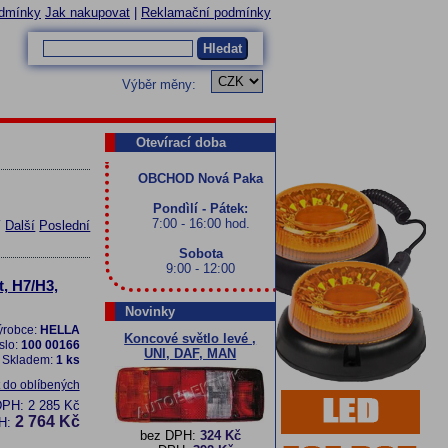
dmínky
Jak nakupovat
|
Reklamační podmínky
Hledat
Výběr měny:
Otevírací doba
OBCHOD Nová Paka
Pondìlí - Pátek:
7:00 - 16:00 hod.
í
Další
Poslední
Sobota
9:00 - 12:00
, H7/H3,
Novinky
ýrobce:
HELLA
Koncové světlo levé ,
slo:
100 00166
UNI, DAF, MAN
Skladem:
1 ks
t do oblíbených
DPH:
2 285 Kč
2 764 Kč
H:
bez DPH:
324 Kč