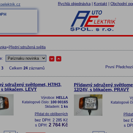
Rychlá objednávka
|
Kontakt
|
Obchodní po
oelektrik.cz
 DPH
ánka
»
Přední sdružená světla
le:
První
Předchoz
z
3
Celkem
24
záznamů
ný sdružený světlomet, H7/H3,
Přídavný sdružený světlomet
, s blikačem, LEVÝ
12/24V, s blikačem, PRAVÝ
Výrobce:
HELLA
V
Katalogové číslo:
100 00165
Katalogové čí
Skladem:
1 ks
Přidat do oblíbených
Přida
bez DPH:
2 285 Kč
bez 
2 764 Kč
s DPH:
s DP