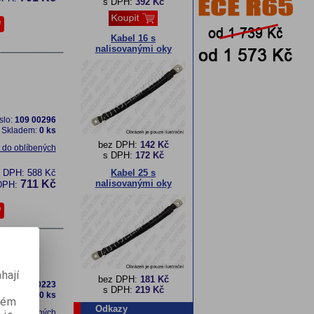
s DPH:
392 Kč
Kabel 16 s
nalisovanými oky
slo:
109 00296
Skladem:
0 ks
bez DPH:
142 Kč
t do oblíbených
s DPH:
172 Kč
z DPH:
588 Kč
Kabel 25 s
711 Kč
nalisovanými oky
DPH:
hají
bez DPH:
181 Kč
slo:
109 00223
s DPH:
219 Kč
Skladem:
0 ks
aném
Odkazy
t do oblíbených