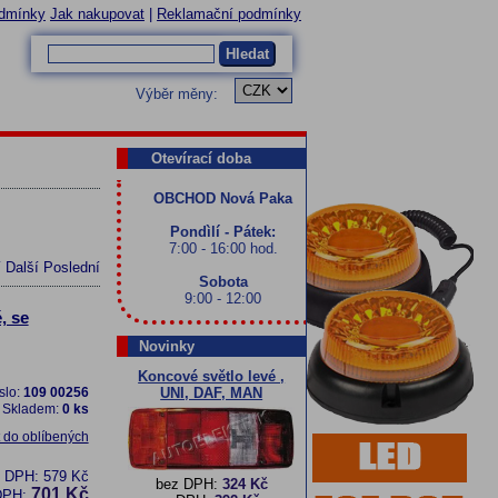
dmínky
Jak nakupovat
|
Reklamační podmínky
Hledat
Výběr měny:
Otevírací doba
OBCHOD Nová Paka
Pondìlí - Pátek:
7:00 - 16:00 hod.
í
Další
Poslední
Sobota
9:00 - 12:00
, se
Novinky
Koncové světlo levé ,
slo:
109 00256
UNI, DAF, MAN
Skladem:
0 ks
t do oblíbených
z DPH:
579 Kč
bez DPH:
324 Kč
701 Kč
DPH: