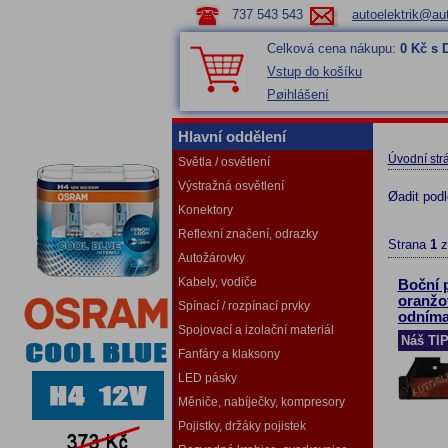
737 543 543
autoelektrik@aut
Celková cena nákupu:
0 Kč s
Vstup do košíku
Pøihlášení
Hlavní oddělení
Úvodní str
Světla / osvětlení
Výstražná osvětlení
Øadit pod
Konektory
Reflexní značení, odrazky
Strana
1
Autožárovky
Kabely, vodiče
Boční 
oranžo
Spínací / rozpínací prvky
odníma
Spojovací a izolační materiál
Náš TI
Fanfáry a klaksony
LED pásky
Měniče, nabíječky, kompresory
Pojistky, držáky pojistek