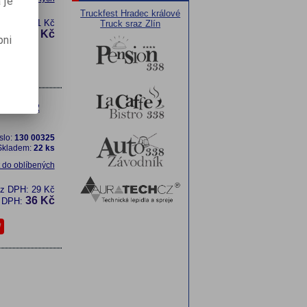
 je
Truckfest Hradec králové
DPH:
1 771 Kč
Truck sraz Zlín
2 142 Kč
H:
pni
ice SUPER
slo:
130 00325
Skladem:
22 ks
t do oblíbených
ez DPH:
29 Kč
36 Kč
 DPH: