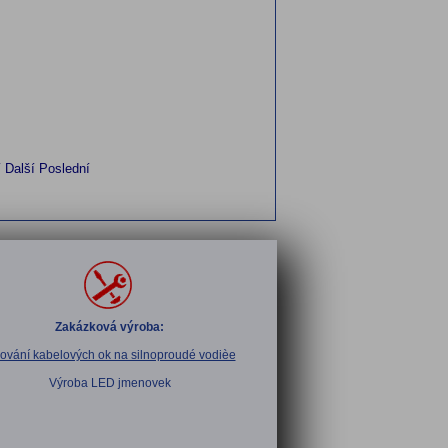
í
Další
Poslední
Zakázková výroba:
sování kabelových ok na silnoproudé vodièe
Výroba LED jmenovek