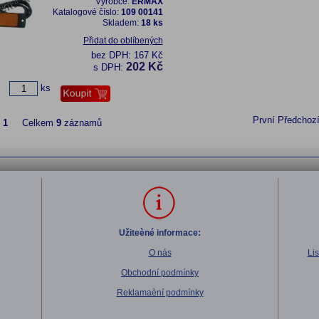
Výrobce:
ERMAX
Katalogové číslo:
109 00141
Skladem:
18 ks
Přidat do oblíbených
bez DPH:
167 Kč
202 Kč
s DPH:
ks
První
Předchoz
z
1
Celkem
9
záznamů
Užiteèné informace:
O nás
Li
Obchodní podmínky
Reklamaèní podmínky