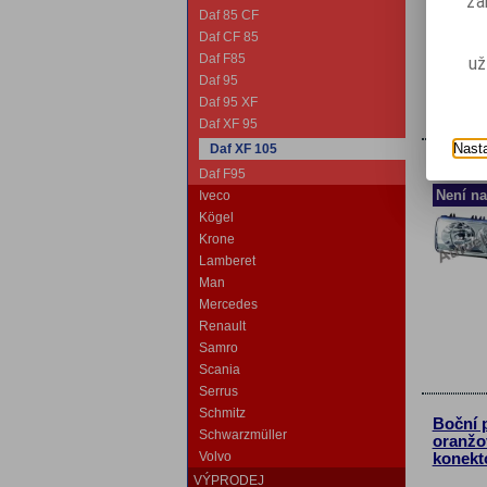
za
Daf 85 CF
Daf CF 85
Daf F85
už
Daf 95
Daf 95 XF
Daf XF 95
Nast
Daf XF 105
Hlavní 
Daf F95
Není na
Iveco
Kögel
Krone
Lamberet
Man
Mercedes
Renault
Samro
Scania
Serrus
Schmitz
Boční 
Schwarzmüller
oranžo
Volvo
konekt
VÝPRODEJ