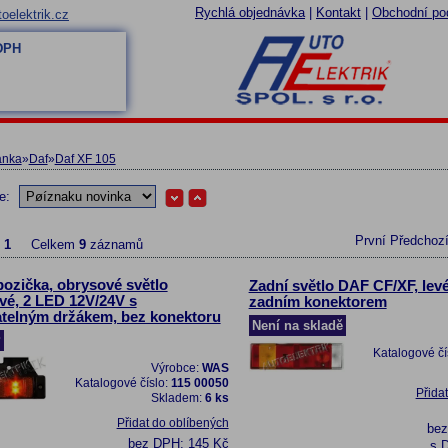
Rychlá objednávka
|
Kontakt
|
Obchodní po
oelektrik.cz
 DPH
ánka
»
Daf
»
Daf XF 105
le:
První
Předchoz
z
1
Celkem
9
záznamů
pozička, obrysové světlo
Zadní světlo DAF CF/XF, levé
vé, 2 LED 12V/24V s
zadním konektorem
telným držákem, bez konektoru
Není na skladě
P
Katalogové čí
Výrobce:
WAS
Katalogové číslo:
115 00050
Přida
Skladem:
6 ks
Přidat do oblíbených
be
bez DPH:
145 Kč
s 