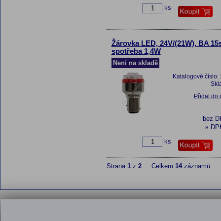
ks
Žárovka LED, 24V/(21W), BA 15s
spotřeba 1,4W
Není na skladě
Katalogové číslo:
Skl
Přidat do
bez 
s DP
ks
Strana
1
z
2
Celkem
14
záznamů