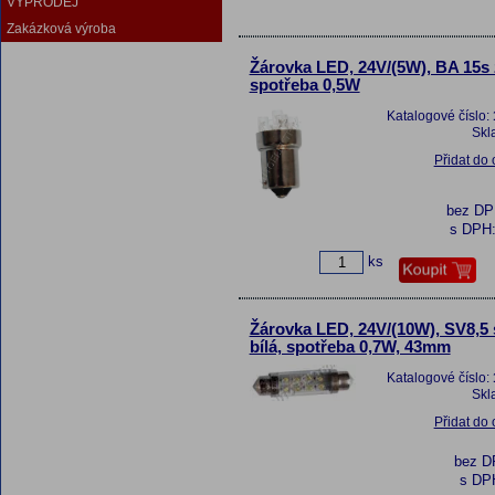
VÝPRODEJ
Zakázková výroba
Žárovka LED, 24V/(5W), BA 15s 
spotřeba 0,5W
Katalogové číslo:
Skl
Přidat do
bez D
s DPH
ks
Žárovka LED, 24V/(10W), SV8,5 s
bílá, spotřeba 0,7W, 43mm
Katalogové číslo:
Skl
Přidat do
bez 
s DP