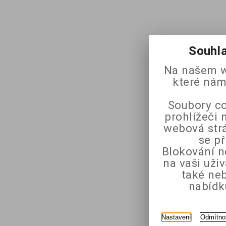
Souhla
Na našem w
které nám
Soubory co
prohlížeči 
webová strá
se p
Blokování n
na vaši uži
také ne
nabídk
Nastavení
Odmítno