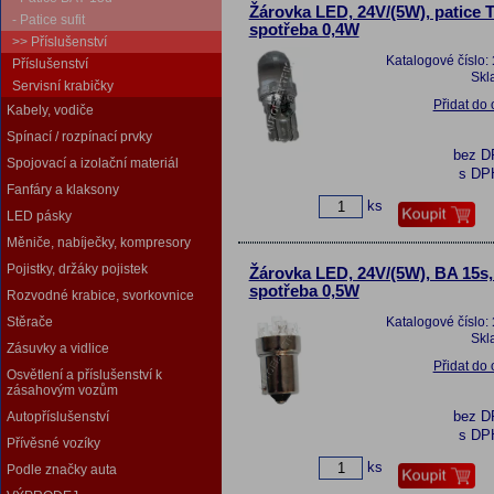
Žárovka LED, 24V/(5W), patice T1
- Patice sufit
spotřeba 0,4W
>> Příslušenství
Katalogové číslo:
Příslušenství
Skl
Servisní krabičky
Přidat do
Kabely, vodiče
Spínací / rozpínací prvky
bez 
Spojovací a izolační materiál
s DP
Fanfáry a klaksony
ks
LED pásky
Měniče, nabíječky, kompresory
Pojistky, držáky pojistek
Žárovka LED, 24V/(5W), BA 15s, 
spotřeba 0,5W
Rozvodné krabice, svorkovnice
Stěrače
Katalogové číslo:
Skl
Zásuvky a vidlice
Přidat do
Osvětlení a příslušenství k
zásahovým vozům
bez 
Autopříslušenství
s DP
Přívěsné vozíky
ks
Podle značky auta