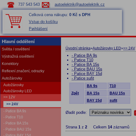
737 543 543
autoelektrik@autoelektrik.cz
Celková cena nákupu:
0 Kč s DPH
Vstup do košíku
Pøihlášení
Hlavní oddělení
Úvodní stránka
»
Autožárovky LED
»
>> 24V
Světla / osvětlení
- Patice BA 9s
Výstražná osvětlení
- Patice T10
Konektory
- Patice BA 15s
- Patice BAU 15s
Reflexní značení, odrazky
- Patice BAY 15d
- Patice sufit
Autožárovky
Autožárovky
BA 9s
T10
Autožárovky LED
Zpět
BA 15s
BAU 15s
>> 12V
BAY 15d
sufit
>> 24V
- Patice BA 9s
Øadit podle:
- Patice T10
- Patice BA 15s
Strana
1
z
2
Celkem
14
záznamů
- Patice BAU 15s
- Patice BAY 15d