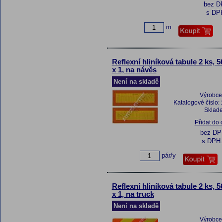
bez 
s DP
m
Reflexní hliníková tabule 2 ks, 5
x 1, na návěs
Není na skladě
Výrobce
Katalogové číslo:
Sklad
Přidat do
bez D
s DPH
pár/y
Reflexní hliníková tabule 2 ks, 5
x 1, na truck
Není na skladě
Výrobce