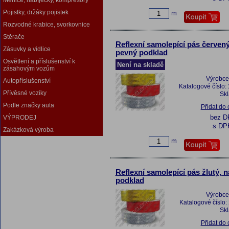
Měniče, nabíječky, kompresory
Pojistky, držáky pojistek
m
Rozvodné krabice, svorkovnice
Stěrače
Reflexní samolepící pás červený
Zásuvky a vidlice
pevný podklad
Osvětlení a příslušenství k
Není na skladě
zásahovým vozům
Výrobce
Autopříslušenství
Katalogové číslo:
Přívěsné vozíky
Sk
Podle značky auta
Přidat do
bez 
VÝPRODEJ
s DP
Zakázková výroba
m
Reflexní samolepící pás žlutý, 
podklad
Výrobce
Katalogové číslo:
Sk
Přidat do