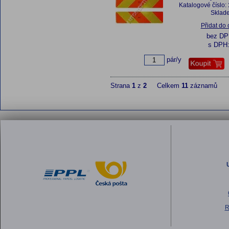
Katalogové číslo:
Sklad
Přidat do
bez D
s DPH
pár/y
Strana
1
z
2
Celkem
11
záznamů
R