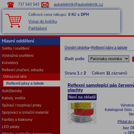
737 543 543
autoelektrik@autoelektrik.cz
Celková cena nákupu:
0 Kč s DPH
Vstup do košíku
Pøihlášení
Hlavní oddělení
Úvodní stránka
»
Reflexní pásy a tabule
Světla / osvětlení
Výstražná osvětlení
Øadit podle:
Konektory
Reflexní značení, odrazky
Strana
1
z
2
Celkem
11
záznamů
Odrazová skla
Reflexní pásy a tabule
Reflexní samolepící pás červený
plachty
Autožárovky
Není na skladě
Kabely, vodiče
Spínací / rozpínací prvky
Výrobce
Katalogové číslo:
Spojovací a izolační materiál
Sk
Fanfáry a klaksony
Přidat do
LED pásky
bez 
s DP