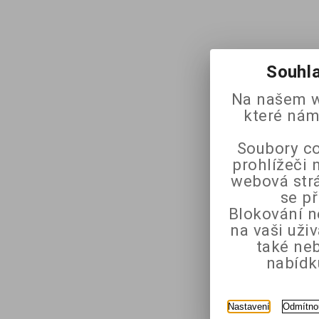
Souhla
Na našem w
které nám
Soubory co
prohlížeči 
webová strá
se p
Blokování n
na vaši uži
také ne
nabídk
Nastavení
Odmítno