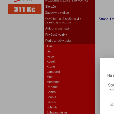
Rozvodné krabice, svorkovnice
Stěrače
Zásuvky a vidlice
Osvětlení a příslušenství k
Strana
1
zásahovým vozům
Autopříslušenství
Přívěsné vozíky
Podle značky auta
Avia
Daf
Iveco
Kögel
Krone
Lamberet
Na 
Man
Mercedes
Sou
Renault
za
Samro
Scania
Serrus
už
Schmitz
Schwarzmüller