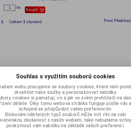
ks
První
Předchoz
z
1
Celkem
1
záznamů
Souhlas s využitím souborů cookies
našem webu pracujeme se soubory cookies, které nám pomá
zkvalitnit naše služby a personalizovat nabídky.
bory cookies si pamatují, co a jak ve svém prohlížeči na d
řízení děláte. Díky tomu webová stránka funguje podle vás a
schopná se přizpůsobit vašim preferencím.
Blokování některých typů souborů může mít vliv na vaši
ivatelskou zkušenost s naším webem, také nebudeme scho
poskytnout vám nabídku na základě vašich preferencí.