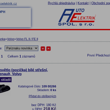
Rychlá objednávka
|
Kontakt
|
Obchodní po
oelektrik.cz
 DPH
ánka
»
Volvo
»
Volvo FL II / FE II
le:
První
Předchoz
z
1
Celkem
1
záznamů
světlo (pozička) bílé střešní,
enault, Volvo
 skladě
Katalogové číslo:
109 00266
Skladem:
0 ks
Přidat do oblíbených
bez DPH:
180 Kč
218 Kč
s DPH: