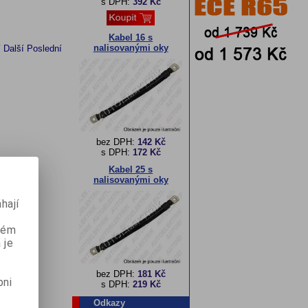
s DPH:
392 Kč
Kabel 16 s
nalisovanými oky
í
Další
Poslední
bez DPH:
142 Kč
s DPH:
172 Kč
Kabel 25 s
nalisovanými oky
hají
aném
 je
bez DPH:
181 Kč
pni
s DPH:
219 Kč
Odkazy