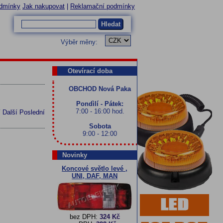
dmínky
Jak nakupovat
|
Reklamační podmínky
Hledat
Výběr měny:
Otevírací doba
OBCHOD Nová Paka
Pondìlí - Pátek:
7:00 - 16:00 hod.
í
Další
Poslední
Sobota
9:00 - 12:00
Novinky
Koncové světlo levé ,
UNI, DAF, MAN
bez DPH:
324 Kč