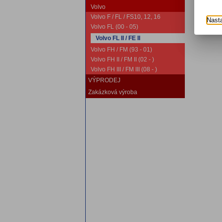
Volvo
Volvo F / FL / FS10, 12, 16
Nast
Volvo FL (00 - 05)
Volvo FL II / FE II
Volvo FH / FM (93 - 01)
Volvo FH II / FM II (02 - )
Volvo FH III / FM III (08 - )
VÝPRODEJ
Zakázková výroba