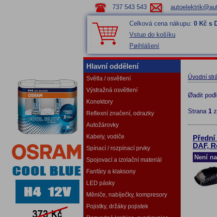
737 543 543
autoelektrik@aut
Celková cena nákupu:
0 Kč s
Vstup do košíku
Pøihlášení
Hlavní oddělení
Úvodní str
Světla / osvětlení
Výstražná osvětlení
Øadit pod
Konektory
Strana
1
Reflexní značení, odrazky
Autožárovky
Kabely, vodiče
Přední 
DAF, R
Spínací / rozpínací prvky
Není na
Spojovací a izolační materiál
Fanfáry a klaksony
LED pásky
Měniče, nabíječky, kompresory
Pojistky, držáky pojistek