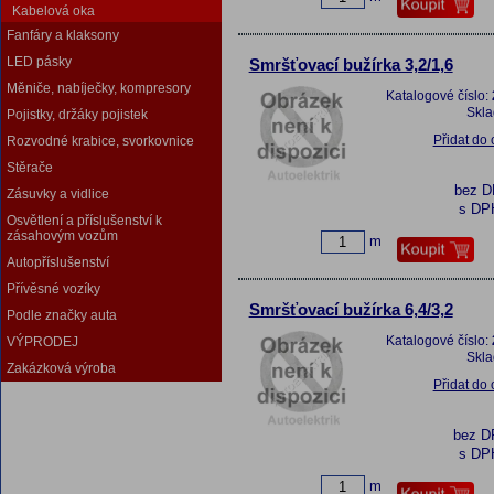
Kabelová oka
Fanfáry a klaksony
LED pásky
Smršťovací bužírka 3,2/1,6
Měniče, nabíječky, kompresory
Katalogové číslo:
Skl
Pojistky, držáky pojistek
Přidat do
Rozvodné krabice, svorkovnice
Stěrače
bez 
Zásuvky a vidlice
s DP
Osvětlení a příslušenství k
zásahovým vozům
m
Autopříslušenství
Přívěsné vozíky
Smršťovací bužírka 6,4/3,2
Podle značky auta
Katalogové číslo:
VÝPRODEJ
Skl
Zakázková výroba
Přidat do
bez 
s DP
m