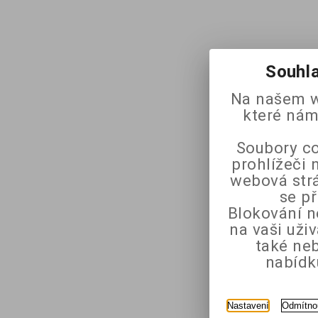
Souhla
Na našem w
které nám
Soubory co
prohlížeči 
webová strá
se p
Blokování n
na vaši uži
také ne
nabídk
Nastavení
Odmítno