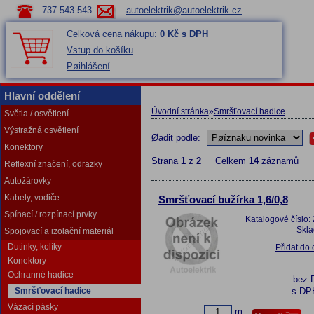
737 543 543
autoelektrik@autoelektrik.cz
Celková cena nákupu:
0 Kč s DPH
Vstup do košíku
Pøihlášení
Hlavní oddělení
Úvodní stránka
»
Smršťovací hadice
Světla / osvětlení
Výstražná osvětlení
Øadit podle:
Konektory
Strana
1
z
2
Celkem
14
záznamů
Reflexní značení, odrazky
Autožárovky
Kabely, vodiče
Smršťovací bužírka 1,6/0,8
Spínací / rozpínací prvky
Katalogové číslo:
Skl
Spojovací a izolační materiál
Dutinky, kolíky
Přidat do
Konektory
Ochranné hadice
bez 
Smršťovací hadice
s DP
Vázací pásky
m