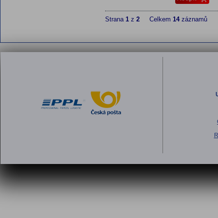
Strana
1
z
2
Celkem
14
záznamů
R