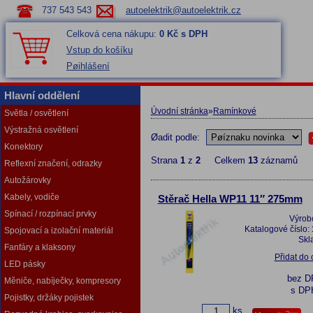
737 543 543
autoelektrik@autoelektrik.cz
Celková cena nákupu:
0 Kč s DPH
Vstup do košíku
Pøihlášení
Hlavní oddělení
Úvodní stránka
»
Ramínkové
Světla / osvětlení
Výstražná osvětlení
Øadit podle:
Konektory
Strana
1
z
2
Celkem
13
záznamů
Reflexní značení, odrazky
Autožárovky
Kabely, vodiče
Stěrač Hella WP11 11″ 275mm
Spínací / rozpínací prvky
Výrob
Katalogové číslo:
Spojovací a izolační materiál
Skl
Fanfáry a klaksony
Přidat do
LED pásky
bez 
Měniče, nabíječky, kompresory
s DP
Pojistky, držáky pojistek
ks