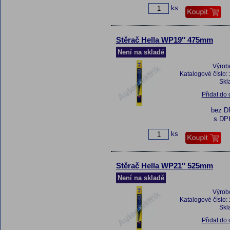
ks
Stěrač Hella WP19″ 475mm
Není na skladě
Výrob
Katalogové číslo:
Skl
Přidat do
bez 
s DP
ks
Stěrač Hella WP21″ 525mm
Není na skladě
Výrob
Katalogové číslo:
Skl
Přidat do