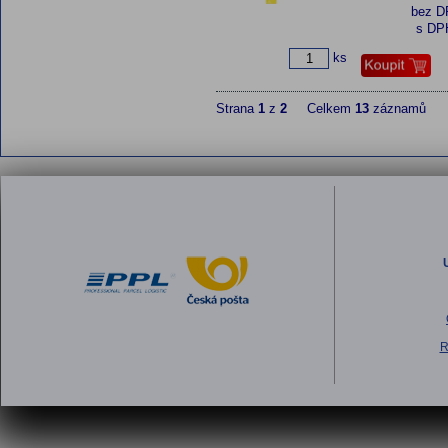
bez 
s DP
ks
Strana
1
z
2
Celkem
13
záznamů
R