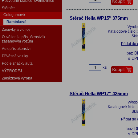
Rozvodné krabice, svorkovnice
Stěrače
Celogumové
Stěrač Hella WP15″ 375mm
Ramínkové
Výrob
Zásuvky a vidlice
Katalogové číslo:
Skl
Osvětlení a příslušenství k
zásahovým vozům
Přidat do
Autopříslušenství
bez 
Přívěsné vozíky
s DP
Podle značky auta
ks
VÝPRODEJ
Zakázková výroba
Stěrač Hella WP17″ 425mm
Výrob
Katalogové číslo:
Skl
Přidat do
bez 
s DP