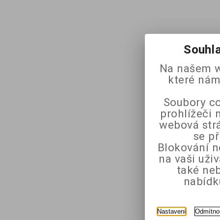
Souhla
Na našem w
které nám
Soubory co
prohlížeči 
webová strá
se p
Blokování n
na vaši uži
také ne
nabídk
Nastavení
Odmítno