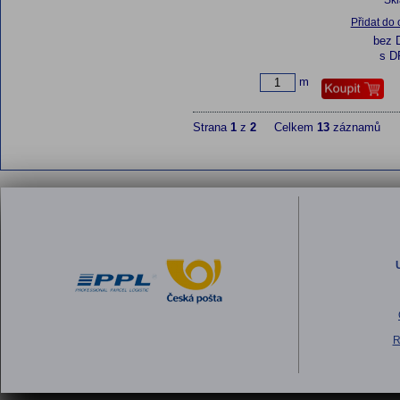
Sk
Přidat do
bez 
s D
m
Strana
1
z
2
Celkem
13
záznamů
R