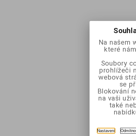
Souhla
Na našem w
které nám
Soubory co
prohlížeči 
webová strá
se p
Blokování n
na vaši uži
také ne
nabídk
Nastavení
Odmítno