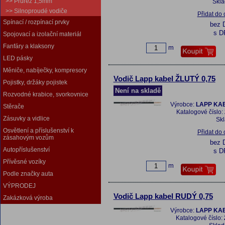
>> Průřez 1,5mm
Skl
>> Silnoproudé vodiče
Přidat do
Spínací / rozpínací prvky
bez 
s D
Spojovací a izolační materiál
Fanfáry a klaksony
m
LED pásky
Měniče, nabíječky, kompresory
Vodič Lapp kabel ŽLUTÝ 0,75
Pojistky, držáky pojistek
Není na skladě
Rozvodné krabice, svorkovnice
Výrobce:
LAPP KAB
Stěrače
Katalogové číslo:
Zásuvky a vidlice
Sk
Osvětlení a příslušenství k
Přidat do
zásahovým vozům
bez 
Autopříslušenství
s D
Přívěsné vozíky
m
Podle značky auta
VÝPRODEJ
Vodič Lapp kabel RUDÝ 0,75
Zakázková výroba
Výrobce:
LAPP KAB
Katalogové číslo: