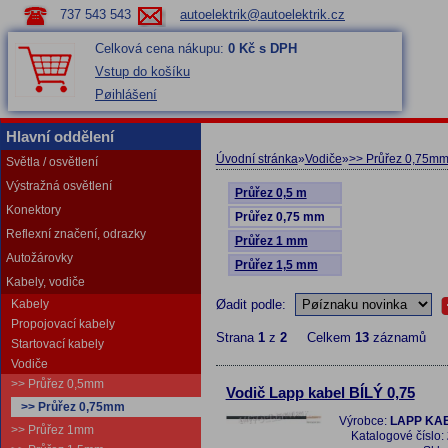
737 543 543
autoelektrik@autoelektrik.cz
Celková cena nákupu:
0 Kč s DPH
Vstup do košíku
Pøihlášení
Hlavní oddělení
Úvodní stránka
»
Vodiče
»
>> Průřez 0,75m
Světla / osvětlení
Výstražná osvětlení
Průřez 0,5 m
Konektory
Průřez 0,75 mm
Reflexní značení, odrazky
Průřez 1 mm
Autožárovky
Průřez 1,5 mm
Kabely, vodiče
Kabely
Øadit podle:
Propojovací kabely
Strana
1
z
2
Celkem
13
záznamů
Startovací kabely
Vodiče
>> Průřez 0,5mm
Vodič Lapp kabel BÍLÝ 0,75
>> Průřez 0,75mm
Výrobce:
LAPP KAB
>> Průřez 1mm
Katalogové číslo: