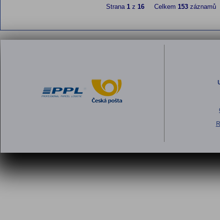
Strana
1
z
16
Celkem
153
záznamů
R