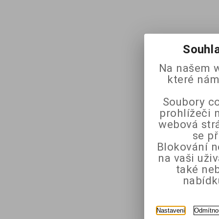
Souhla
Na našem w
které nám
Soubory co
prohlížeči 
webová strá
se p
Blokování n
na vaši uži
také ne
nabídk
Nastavení
Odmítno