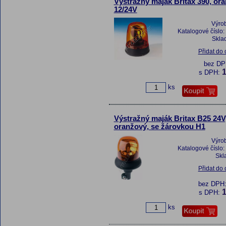
Výstražný maják Britax 390, or
12/24V
Výro
Katalogové číslo:
Skla
Přidat do
bez D
1
s DPH:
ks
Výstražný maják Britax B25 24V
oranžový, se žárovkou H1
Výro
Katalogové číslo:
Skl
Přidat do
bez DPH
1
s DPH:
ks