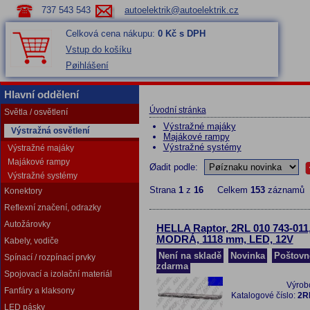
737 543 543
autoelektrik@autoelektrik.cz
Celková cena nákupu:
0 Kč s DPH
Vstup do košíku
Pøihlášení
Hlavní oddělení
Úvodní stránka
Světla / osvětlení
Výstražné majáky
Výstražná osvětlení
Majákové rampy
Výstražné systémy
Výstražné majáky
Majákové rampy
Øadit podle:
Výstražné systémy
Strana
1
z
16
Celkem
153
záznamů
Konektory
Reflexní značení, odrazky
Autožárovky
HELLA Raptor, 2RL 010 743-011
MODRÁ, 1118 mm, LED, 12V
Kabely, vodiče
Není na skladě
Novinka
Poštovn
Spínací / rozpínací prvky
zdarma
Spojovací a izolační materiál
Výrob
Fanfáry a klaksony
Katalogové číslo:
2R
LED pásky