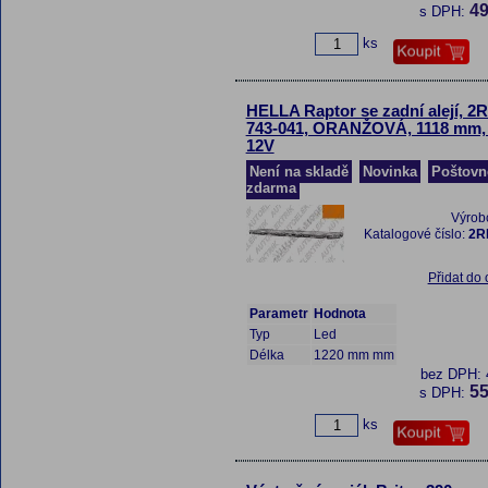
49
s DPH:
ks
HELLA Raptor se zadní alejí, 2
743-041, ORANŽOVÁ, 1118 mm,
12V
Není na skladě
Novinka
Poštovn
zdarma
Výrob
Katalogové číslo:
2R
Přidat do
Parametr
Hodnota
Typ
Led
Délka
1220 mm mm
bez DPH:
55
s DPH:
ks