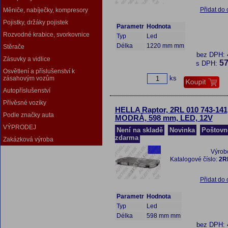
Přidat do
Měniče, nabíječky, kompresory
Pojistky, držáky pojistek
Parametr
Hodnota
Rozvodné krabice, svorkovnice
Typ
Led
Délka
1220 mm mm
Stěrače
bez DPH:
Zásuvky a vidlice
57
s DPH:
Osvětlení a příslušenství k
ks
zásahovým vozům
Autopříslušenství
Přívěsné vozíky
HELLA Raptor, 2RL 010 743-141
Podle značky auta
MODRÁ, 598 mm, LED, 12V
VÝPRODEJ
Není na skladě
Novinka
Poštovn
zdarma
Zakázková výroba
Výrob
Katalogové číslo:
2R
Přidat do
Parametr
Hodnota
Typ
Led
Délka
598 mm mm
bez DPH: