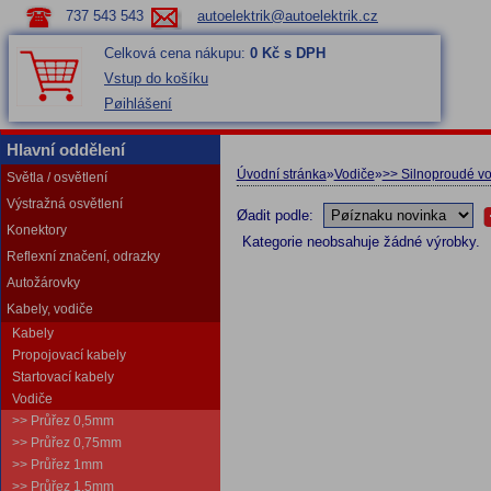
737 543 543
autoelektrik@autoelektrik.cz
Celková cena nákupu:
0 Kč s DPH
Vstup do košíku
Pøihlášení
Hlavní oddělení
Úvodní stránka
»
Vodiče
»
>> Silnoproudé v
Světla / osvětlení
Výstražná osvětlení
Øadit podle:
Konektory
Kategorie neobsahuje žádné výrobky.
Reflexní značení, odrazky
Autožárovky
Kabely, vodiče
Kabely
Propojovací kabely
Startovací kabely
Vodiče
>> Průřez 0,5mm
>> Průřez 0,75mm
>> Průřez 1mm
>> Průřez 1,5mm