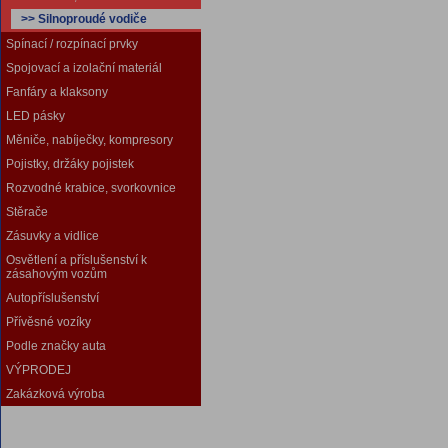
>> Silnoproudé vodiče
Spínací / rozpínací prvky
Spojovací a izolační materiál
Fanfáry a klaksony
LED pásky
Měniče, nabíječky, kompresory
Pojistky, držáky pojistek
Rozvodné krabice, svorkovnice
Stěrače
Zásuvky a vidlice
Osvětlení a příslušenství k
zásahovým vozům
Autopříslušenství
Přívěsné vozíky
Podle značky auta
VÝPRODEJ
Zakázková výroba