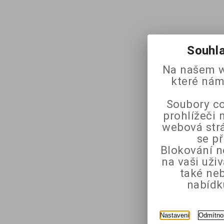
Souhla
Na našem w
které nám
Soubory co
prohlížeči 
webová strá
se p
Blokování n
na vaši uži
také ne
nabídk
Nastavení
Odmítno