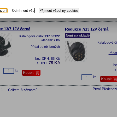
bez DPH:
391 Kč
473 Kč
s DPH:
ks
avení
Odmítnout vše
Přijmout všechny cookies
ks
e 13/7 12V černá
Redukce 7/13 12V černá
Není na skladě
Katalogové číslo:
137 00322
Skladem:
7 ks
Katalogové čí
Přidat do oblíbených
Přida
bez DPH:
66 Kč
79 Kč
s DPH:
b
s
ks
ks
První
Předchoz
z
1
Celkem
8
záznamů