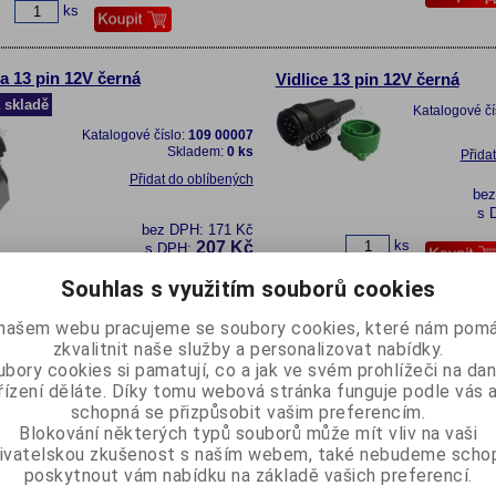
ks
a 13 pin 12V černá
Vidlice 13 pin 12V černá
 skladě
Katalogové čí
Katalogové číslo:
109 00007
Skladem:
0 ks
Přida
Přidat do oblíbených
be
s 
bez DPH:
171 Kč
ks
207 Kč
s DPH:
ks
Souhlas s využitím souborů cookies
našem webu pracujeme se soubory cookies, které nám pomá
zkvalitnit naše služby a personalizovat nabídky.
a 7/13 12V černá
Vidlice 7/13 12V černá
bory cookies si pamatují, co a jak ve svém prohlížeči na d
 skladě
Katalogové čí
řízení děláte. Díky tomu webová stránka funguje podle vás a
Katalogové číslo:
109 00011
schopná se přizpůsobit vašim preferencím.
Skladem:
0 ks
Přida
Blokování některých typů souborů může mít vliv na vaši
Přidat do oblíbených
ivatelskou zkušenost s naším webem, také nebudeme scho
be
poskytnout vám nabídku na základě vašich preferencí.
s 