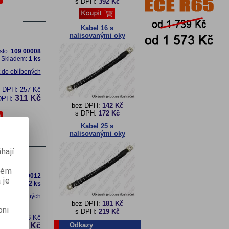
s DPH:
392 Kč
Kabel 16 s
nalisovanými oky
slo:
109 00008
Skladem:
1 ks
t do oblíbených
z DPH:
257 Kč
311 Kč
DPH:
bez DPH:
142 Kč
s DPH:
172 Kč
Kabel 25 s
nalisovanými oky
hají
aném
slo:
109 00012
 je
Skladem:
2 ks
t do oblíbených
bez DPH:
181 Kč
pni
s DPH:
219 Kč
z DPH:
286 Kč
Odkazy
345 Kč
DPH: