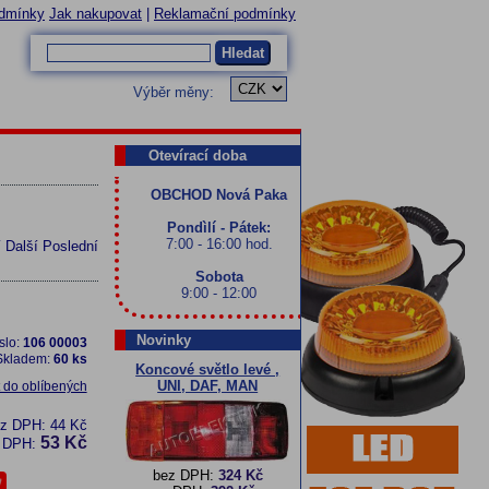
dmínky
Jak nakupovat
|
Reklamační podmínky
Hledat
Výběr měny:
Otevírací doba
OBCHOD Nová Paka
Pondìlí - Pátek:
7:00 - 16:00 hod.
í
Další
Poslední
Sobota
9:00 - 12:00
Novinky
slo:
106 00003
Skladem:
60 ks
Koncové světlo levé ,
UNI, DAF, MAN
t do oblíbených
ez DPH:
44 Kč
53 Kč
 DPH:
bez DPH:
324 Kč