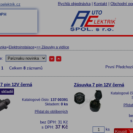
Rychlá objednávka
|
Kontakt
|
Obchodní po
oelektrik.cz
 DPH
ánka
»
Elektroinstalace
»
>> Zásuvky a vidlice
le:
První
Předchoz
z
1
Celkem
8
záznamů
 7 pin 12V černá
Zásuvka 7 pin 12V černá
 skladě
Katalogové čí
Katalogové číslo:
137 00391
Skladem:
0 ks
Přida
Přidat do oblíbených
b
s
bez DPH:
31 Kč
37 Kč
s DPH:
ks