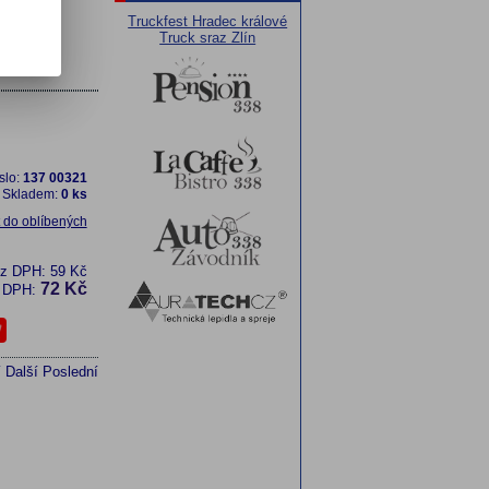
Truckfest Hradec králové
Truck sraz Zlín
slo:
137 00321
Skladem:
0 ks
t do oblíbených
ez DPH:
59 Kč
72 Kč
 DPH:
í
Další
Poslední