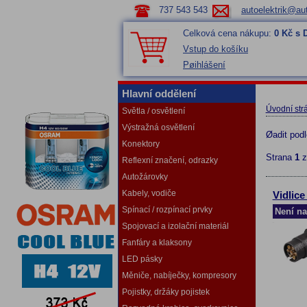
737 543 543
autoelektrik@aut
Celková cena nákupu:
0 Kč s
Vstup do košíku
Pøihlášení
Hlavní oddělení
Úvodní str
Světla / osvětlení
Výstražná osvětlení
Øadit pod
Konektory
Strana
1
Reflexní značení, odrazky
Autožárovky
Kabely, vodiče
Vidlice
Spínací / rozpínací prvky
Není na
Spojovací a izolační materiál
Fanfáry a klaksony
LED pásky
Měniče, nabíječky, kompresory
Pojistky, držáky pojistek