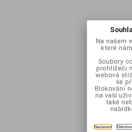
Souhla
Na našem w
které nám
Soubory co
prohlížeči 
webová strá
se p
Blokování n
na vaši uži
také ne
nabídk
Nastavení
Odmítno