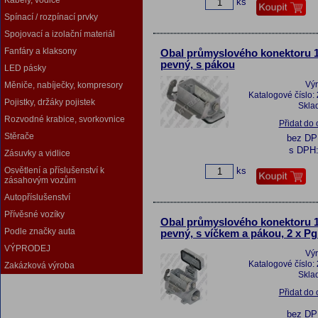
Kabely, vodiče
ks
Spínací / rozpínací prvky
Spojovací a izolační materiál
Fanfáry a klaksony
Obal průmyslového konektoru 1
pevný, s pákou
LED pásky
Vý
Měniče, nabíječky, kompresory
Katalogové číslo:
Pojistky, držáky pojistek
Skla
Rozvodné krabice, svorkovnice
Přidat do
Stěrače
bez D
s DPH
Zásuvky a vidlice
ks
Osvětlení a příslušenství k
zásahovým vozům
Autopříslušenství
Přívěsné vozíky
Obal průmyslového konektoru 1
Podle značky auta
pevný, s víčkem a pákou, 2 x P
VÝPRODEJ
Vý
Katalogové číslo:
Zakázková výroba
Skla
Přidat do
bez D