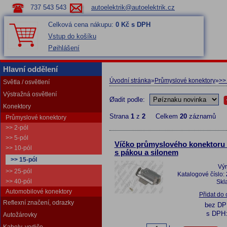
737 543 543
autoelektrik@autoelektrik.cz
Celková cena nákupu:
0 Kč s DPH
Vstup do košíku
Pøihlášení
Hlavní oddělení
Úvodní stránka
»
Průmyslové konektory
»
>>
Světla / osvětlení
Výstražná osvětlení
Øadit podle:
Konektory
Strana
1
z
2
Celkem
20
záznamů
Průmyslové konektory
>> 2-pól
>> 5-pól
Víčko průmyslového konektoru 
>> 10-pól
s pákou a silonem
>> 15-pól
Vý
>> 25-pól
Katalogové číslo:
>> 40-pól
Skl
Automobilové konektory
Přidat do
Reflexní značení, odrazky
bez D
s DPH
Autožárovky