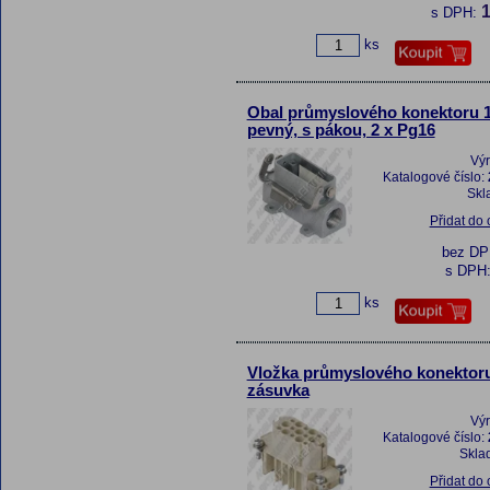
1
s DPH:
ks
Obal průmyslového konektoru 1
pevný, s pákou, 2 x Pg16
Vý
Katalogové číslo:
Skl
Přidat do
bez D
s DPH
ks
Vložka průmyslového konektoru
zásuvka
Vý
Katalogové číslo:
Skla
Přidat do