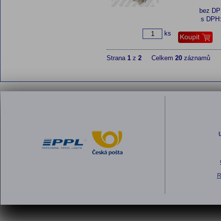
bez D
s DPH
ks
Strana
1
z
2
Celkem
20
záznamů
R