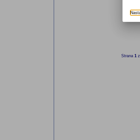
Nast
Strana
1