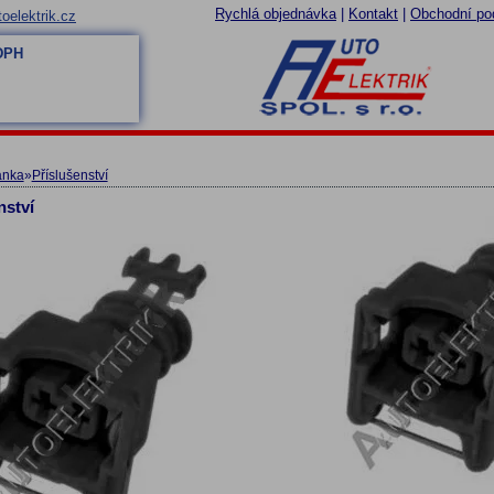
Rychlá objednávka
|
Kontakt
|
Obchodní po
oelektrik.cz
 DPH
ánka
»
Příslušenství
nství