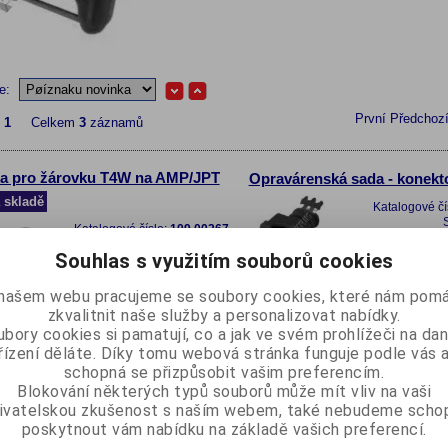
le:
První
Předchoz
z
1
Celkem
3
záznamů
a pro žárovku T4W na AMP/JPT
Opravárenská sada - konek
 skladě
Katalogové čí
Katalogové číslo:
109 00267
Skladem:
0 ks
Přida
Souhlas s využitím souborů cookies
Přidat do oblíbených
b
našem webu pracujeme se soubory cookies, které nám pomá
s
zkvalitnit naše služby a personalizovat nabídky.
bez DPH:
91 Kč
111 Kč
s DPH:
bory cookies si pamatují, co a jak ve svém prohlížeči na d
ks
řízení děláte. Díky tomu webová stránka funguje podle vás a
ks
schopná se přizpůsobit vašim preferencím.
Blokování některých typů souborů může mít vliv na vaši
ivatelskou zkušenost s naším webem, také nebudeme scho
na žárovku H4, úhlová, bílý plast
poskytnout vám nabídku na základě vašich preferencí.