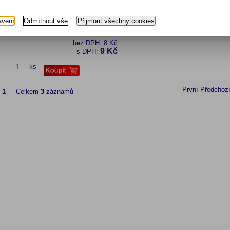
Katalogové číslo:
130 00083
Skladem:
175 ks
avení
Odmítnout vše
Přijmout všechny cookies
Přidat do oblíbených
bez DPH:
8 Kč
9 Kč
s DPH:
ks
První
Předchoz
z
1
Celkem
3
záznamů