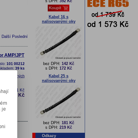
s DPH:
392 Kč
Kabel 16 s
nalisovanými oky
í
Další
Poslední
tor AMP/JPT
bez DPH:
142 Kč
slo:
101 00212
s DPH:
172 Kč
Skladem:
39 ks
Kabel 25 s
t do oblíbených
nalisovanými oky
ez DPH:
71 Kč
hají
85 Kč
 DPH:
aném
 je
bez DPH:
181 Kč
pni
s DPH:
219 Kč
Odkazy