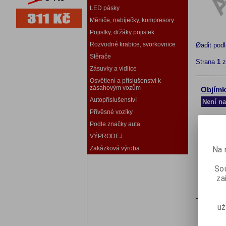
LED pásky
Měniče, nabíječky, kompresory
Pojistky, držáky pojistek
Rozvodné krabice, svorkovnice
Øadit pod
Stěrače
Strana
1
Zásuvky a vidlice
Osvětlení a příslušenství k
zásahovým vozům
Objímk
Autopříslušenství
Není na
Přívěsné vozíky
Podle značky auta
VÝPRODEJ
Na 
Zakázková výroba
Sou
za
už
Patice 