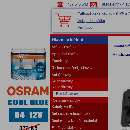
737 543 543
autoelektrik@aut
Celková cena nákupu:
0 Kč s
Vstup do košíku
Pøihlášení
Hlavní oddělení
Úvodní str
Světla / osvětlení
Výstražná osvětlení
Přísluše
Konektory
Reflexní značení, odrazky
Autožárovky
Autožárovky
Autožárovky LED
Příslušenství
Servisní krabičky
Kabely, vodiče
Spínací / rozpínací prvky
Spojovací a izolační materiál
Fanfáry a klaksony