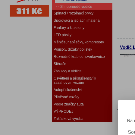
>> Silnoproudé vodiče
Spínací / rozpínací prvky
Spojovací a izolační materiál
Fanfáry a klaksony
LED pásky
Měniče, nabíječky, kompresory
Vodič 
Pojistky, držáky pojistek
Rozvodné krabice, svorkovnice
Stěrače
Zásuvky a vidlice
Osvětlení a příslušenství k
zásahovým vozům
Autopříslušenství
Přívěsné vozíky
Podle značky auta
VÝPRODEJ
Vodič 
Zakázková výroba
Na 
Není na
Sou