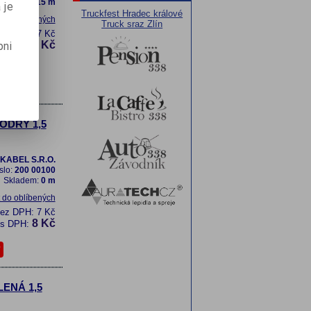
Skladem:
15 m
 je
Truckfest Hradec králové
t do oblíbených
Truck sraz Zlín
bez DPH:
7 Kč
8 Kč
pni
s DPH:
MODRÝ 1,5
KABEL S.R.O.
slo:
200 00100
Skladem:
0 m
t do oblíbených
bez DPH:
7 Kč
8 Kč
s DPH:
LENÁ 1,5