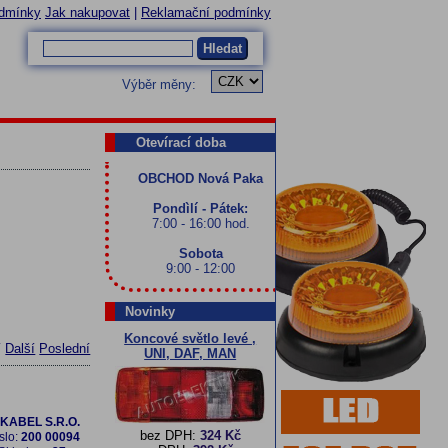
dmínky
Jak nakupovat
|
Reklamační podmínky
Hledat
Výběr měny:
Otevírací doba
OBCHOD Nová Paka
Pondìlí - Pátek:
7:00 - 16:00 hod.
Sobota
9:00 - 12:00
Novinky
Koncové světlo levé ,
í
Další
Poslední
UNI, DAF, MAN
KABEL S.R.O.
bez DPH:
324 Kč
slo:
200 00094