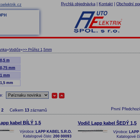
Rychlá objednávka
|
Kontakt
|
Obchodní po
oelektrik.cz
 DPH
ánka
»
Vodiče
»
>> Průřez 1,5mm
 0,5 m
 0,75 mm
 1 mm
 1,5 mm
le:
První
Předchoz
z
2
Celkem
13
záznamů
Lapp kabel BÍLÝ 1,5
Vodič Lapp kabel ŠEDÝ 1,5
Výrobce:
LAPP KABEL S.R.O.
Výrobce:
LAPP 
Katalogové číslo:
200 00093
Katalogové čí