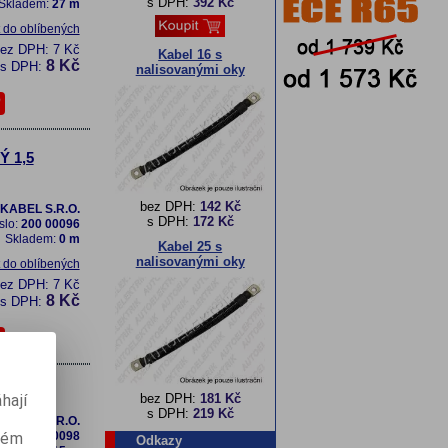
s DPH:
392 Kč
Skladem:
27 m
t do oblíbených
bez DPH:
7 Kč
Kabel 16 s
8 Kč
s DPH:
nalisovanými oky
Ý 1,5
bez DPH:
142 Kč
KABEL S.R.O.
s DPH:
172 Kč
slo:
200 00096
Skladem:
0 m
Kabel 25 s
nalisovanými oky
t do oblíbených
bez DPH:
7 Kč
8 Kč
s DPH:
,5
hají
bez DPH:
181 Kč
s DPH:
219 Kč
KABEL S.R.O.
aném
slo:
200 00098
Odkazy