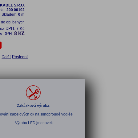
KABEL S.R.O.
slo:
200 00102
Skladem:
0 m
t do oblíbených
bez DPH:
7 Kč
8 Kč
s DPH:
í
Další
Poslední
Zakázková výroba:
sování kabelových ok na silnoproudé vodièe
Výroba LED jmenovek