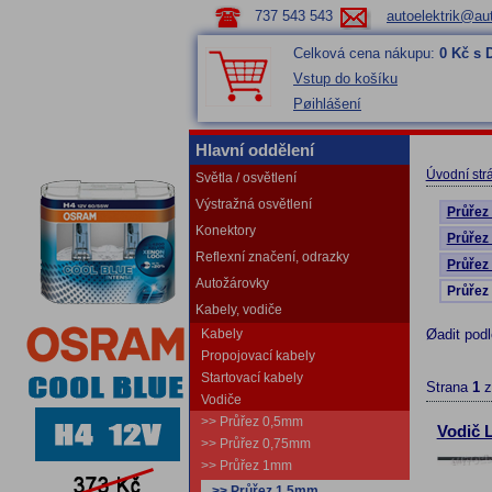
737 543 543
autoelektrik@aut
Celková cena nákupu:
0 Kč s
Vstup do košíku
Pøihlášení
Hlavní oddělení
Úvodní str
Světla / osvětlení
Výstražná osvětlení
Průřez
Konektory
Průřez
Reflexní značení, odrazky
Průřez
Autožárovky
Průřez
Kabely, vodiče
Kabely
Øadit pod
Propojovací kabely
Startovací kabely
Strana
1
Vodiče
>> Průřez 0,5mm
Vodič 
>> Průřez 0,75mm
>> Průřez 1mm
>> Průřez 1,5mm