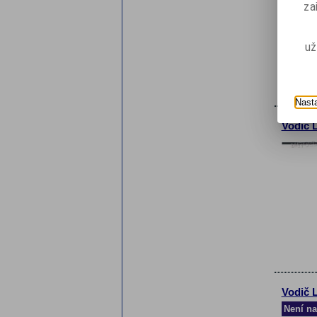
za
už
Nast
Vodič 
Vodič 
Není na