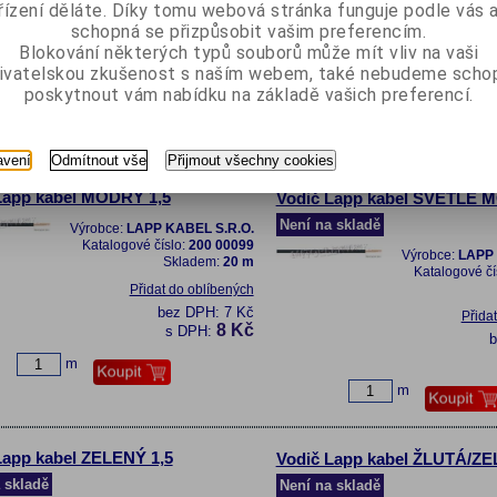
řízení děláte. Díky tomu webová stránka funguje podle vás a
Katalogové číslo:
200 00097
Skladem:
0 m
schopná se přizpůsobit vašim preferencím.
Přida
Blokování některých typů souborů může mít vliv na vaši
Přidat do oblíbených
ivatelskou zkušenost s naším webem, také nebudeme scho
bez DPH:
7 Kč
poskytnout vám nabídku na základě vašich preferencí.
8 Kč
s DPH:
m
m
avení
Odmítnout vše
Přijmout všechny cookies
Lapp kabel MODRÝ 1,5
Vodič Lapp kabel SVĚTLE 
Není na skladě
Výrobce:
LAPP KABEL S.R.O.
Katalogové číslo:
200 00099
Výrobce:
LAPP 
Skladem:
20 m
Katalogové čí
Přidat do oblíbených
bez DPH:
7 Kč
Přida
8 Kč
s DPH:
m
m
Lapp kabel ZELENÝ 1,5
Vodič Lapp kabel ŽLUTÁ/ZE
 skladě
Není na skladě