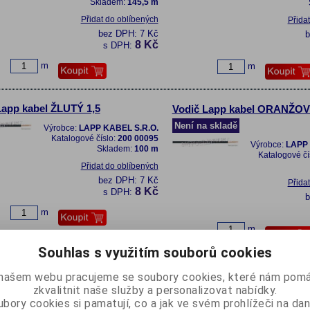
Skladem:
145,5 m
Přidat do oblíbených
Přida
bez DPH:
7 Kč
8 Kč
s DPH:
m
m
Lapp kabel ŽLUTÝ 1,5
Vodič Lapp kabel ORANŽOV
Není na skladě
Výrobce:
LAPP KABEL S.R.O.
Katalogové číslo:
200 00095
Výrobce:
LAPP 
Skladem:
100 m
Katalogové čí
Přidat do oblíbených
bez DPH:
7 Kč
Přida
8 Kč
s DPH:
m
m
Souhlas s využitím souborů cookies
Lapp kabel RUDÝ 1,5
Vodič Lapp kabel FIALOVÝ 1
našem webu pracujeme se soubory cookies, které nám pomá
 skladě
zkvalitnit naše služby a personalizovat nabídky.
Výrobce:
LAPP 
bory cookies si pamatují, co a jak ve svém prohlížeči na d
Katalogové čí
Výrobce:
LAPP KABEL S.R.O.