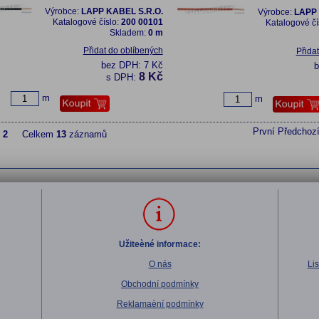
Výrobce:
LAPP KABEL S.R.O.
Výrobce:
LAPP 
Katalogové číslo:
200 00101
Katalogové čí
Skladem:
0 m
Přidat do oblíbených
Přida
bez DPH:
7 Kč
8 Kč
s DPH:
m
m
První
Předchoz
z
2
Celkem
13
záznamů
Užiteèné informace:
O nás
Li
Obchodní podmínky
Reklamaèní podmínky