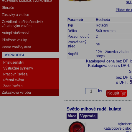
Rozvodné krabice, svorkovnice
Skl
Stěrače
Přidat do
Zásuvky a vidlice
Parametr
Hodnota
Osvětlení a příslušenství k
Typ
Rotační
zásahovým vozům
Délka
540 mm mm
Autopříslušenství
Počet modulů
2
Přívěsné vozíky
Prosvětlený
ne
střed
Podle značky auta
12V - žárovka v balení 
Napětí
VÝPRODEJ
obrys
Katalogová cena bez DPH
Příslušenství
Katalogová cena s DPH:
Výstražné systemy
S
Pracovní světla
bez DPH
Přední světla
5
s DPH:
Zadní světla
ks
Zakázková výroba
Světlo mlhové rudé, kulaté
Akce
Výprodej
Výrobce
Katalogové číslo: