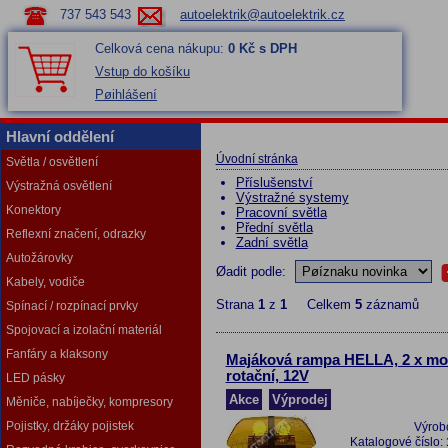
737 543 543
autoelektrik@autoelektrik.cz
Celková cena nákupu:
0 Kč s DPH
Vstup do košíku
Pøihlášení
Hlavní oddělení
Úvodní stránka
Světla / osvětlení
Příslušenství
Výstražná osvětlení
Výstražné systemy
Konektory
Pracovní světla
Přední světla
Reflexní značení, odrazky
Zadní světla
Autožárovky
Øadit podle:
Kabely, vodiče
Strana
1
z
1
Celkem
5
záznamů
Spínací / rozpínací prvky
Spojovací a izolační materiál
Fanfáry a klaksony
Majáková rampa HELLA, 2 x mo
rotační, 12V
LED pásky
Akce
Výprodej
Měniče, nabíječky, kompresory
Pojistky, držáky pojistek
Výrob
Katalogové číslo: