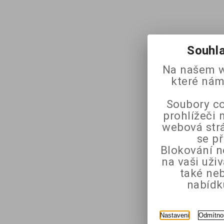
Souhla
Na našem w
které nám
Soubory co
prohlížeči 
webová strá
se p
Blokování n
na vaši uži
také ne
nabídk
Nastavení
Odmítno