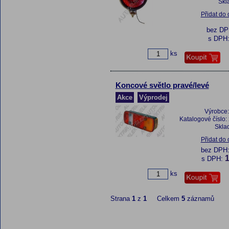
Skl
Přidat do
bez D
s DPH
ks
Koncové světlo pravé/levé
Akce
Výprodej
Výrobce
Katalogové číslo:
Skla
Přidat do
bez DPH
1
s DPH:
ks
Strana
1
z
1
Celkem
5
záznamů