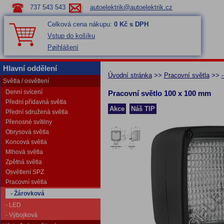
737 543 543
autoelektrik@autoelektrik.cz
Celková cena nákupu:
0 Kč s DPH
Vstup do košíku
Pøihlášení
Hlavní oddělení
Úvodní stránka
>>
Pracovní světla
>>
Světla / osvětlení
Denní svícení
Pracovní světlo 100 x 100 mm
Přední přídavná světla
Akce
Náš TIP
Přední sdružená světla
Přenosné svítilny
Obrysová světla
Koncová světla
Mlhová světla
Zpětná světla
Osvětlení SPZ
Pracovní světla
- Žárovková
- LED
- Výbojková