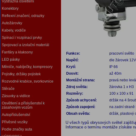
Výstražná osvětlení
Konektory
Reflexní značení, odrazky
Autožárovky
Kabely, vodiče
Spínací / rozpínací prvky
Spojovací a izolační materiál
Fanfáry a klaksony
Funkce:
pracovní světlo
LED pásky
Napětí:
dle žárovek 12V
Měniče, nabíječky, kompresory
Krytí:
IP 66
Dosvit:
až 40m
Pojistky, držáky pojistek
Montážní strana:
pravá nebo levá
Rozvodné krabice, svorkovnice
Zdroj světla:
žárovka 1 x H3
Stěrače
Rozměry:
100 x 100 x 91
Zásuvky a vidlice
Způsob uchycení:
držák na 4 šrou
Osvětlení a příslušenství k
Způsob zapojení:
na zadní straně
zásahovým vozům
Obsah světla:
držák, plastový 
Autopříslušenství
Přívěsné vozíky
U všech typů obrysových světel zajišť
Informace o termínu montáže získáte na 
Podle značky auta