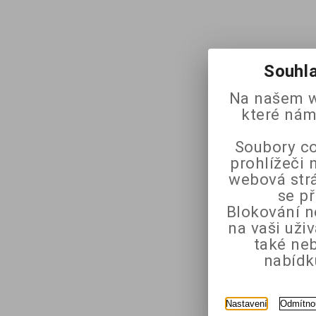
Souhla
Na našem w
které nám
Soubory co
prohlížeči 
webová strá
se p
Blokování n
na vaši uži
také ne
nabídk
Nastavení
Odmítno