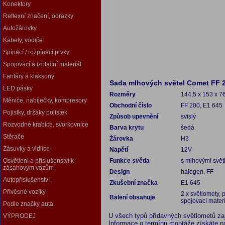
Konektory
Reflexní značení, odrazky
Autožárovky
Kabely, vodiče
Spínací / rozpínací prvky
Spojovací a izolační materiál
Fanfáry a klaksony
Sada mlhových světel Comet FF 
LED pásky
Rozměry
144,5 x 153 x 
Měniče, nabíječky, kompresory
Obchodní číslo
FF 200, E1 645
Pojistky, držáky pojistek
Způsob upevnění
svislý
Rozvodné krabice, svorkovnice
Barva krytu
šedá
Stěrače
Žárovka
H3
Zásuvky a vidlice
Napětí
12V
Osvětlení a příslušenství k
Funkce světla
s mlhovými svět
zásahovým vozům
Design
halogen, FF
Autopříslušenství
Zkušební značka
E1 645
Přívěsné vozíky
2 x světlomety, 
Balení obsahuje
spojovací materi
Podle značky auta
U všech typů přídavných světlometů za
VÝPRODEJ
Informace o termínu montáže získáte na 