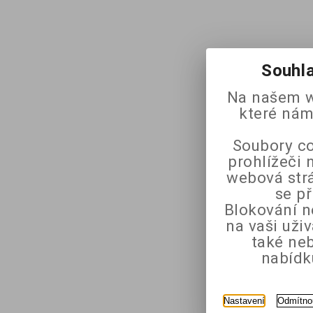
Souhla
Na našem w
které nám
Soubory co
prohlížeči 
webová strá
se p
Blokování n
na vaši uži
také ne
nabídk
Nastavení
Odmítno