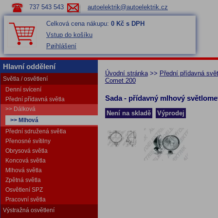
737 543 543
autoelektrik@autoelektrik.cz
Celková cena nákupu:
0 Kč s DPH
Vstup do košíku
Pøihlášení
Hlavní oddělení
Úvodní stránka
>>
Přední přídavná svět
Světla / osvětlení
Comet 200
Denní svícení
Sada - přídavný mlhový světlome
Přední přídavná světla
>> Dálková
Není na skladě
Výprodej
>> Mlhová
Přední sdružená světla
Přenosné svítilny
Obrysová světla
Koncová světla
Mlhová světla
Zpětná světla
Osvětlení SPZ
Pracovní světla
Výstražná osvětlení